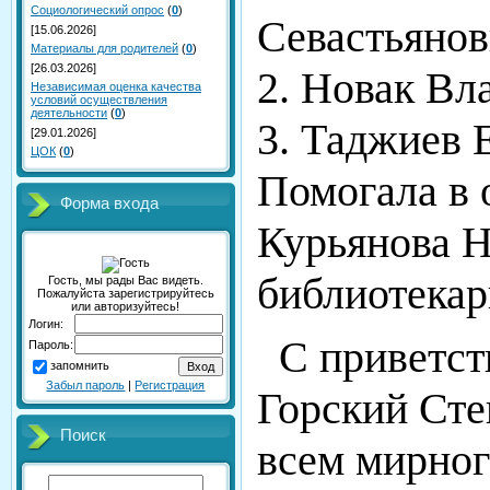
Социологический опрос
(
0
)
Севастьяно
[15.06.2026]
Материалы для родителей
(
0
)
[26.03.2026]
2. Новак Вл
Независимая оценка качества
условий осуществления
деятельности
(
0
)
3. Таджиев 
[29.01.2026]
ЦОК
(
0
)
Помогала в
Форма входа
Курьянова 
библиотекар
Гость, мы рады Вас видеть.
Пожалуйста зарегистрируйтесь
или авторизуйтесь!
Логин:
С приветст
Пароль:
запомнить
Забыл пароль
|
Регистрация
Горский Сте
Поиск
всем мирног