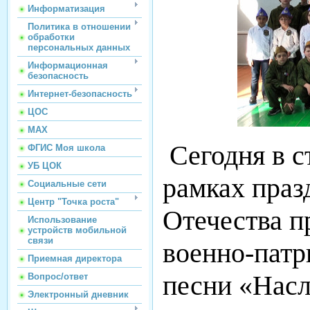
Информатизация
Политика в отношении
обработки
персональных данных
Информационная
безопасность
Интернет-безопасность
ЦОС
МАХ
Сегодня в 
ФГИС Моя школа
УБ ЦОК
рамках праз
Социальные сети
Центр "Точка роста"
Отечества 
Использование
устройств мобильной
связи
военно-патр
Приемная директора
песни «Насл
Вопрос/ответ
Электронный дневник