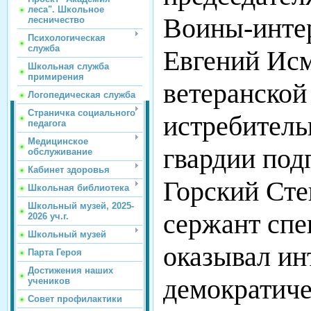
леса". Школьное
Воины-инте
лесничество
Психологическая
служба
Евгений Исм
Школьная служба
примирения
ветеранской
Логопедическая служба
Страничка социального
истребитель
педагога
Медицинское
гвардии под
обслуживание
Кабинет здоровья
Горский Сте
Школьная библиотека
Школьный музей, 2025-
сержант спе
2026 уч.г.
Школьный музей
оказывал и
Парта Героя
Достижения наших
демократиче
учеников
Совет профилактики