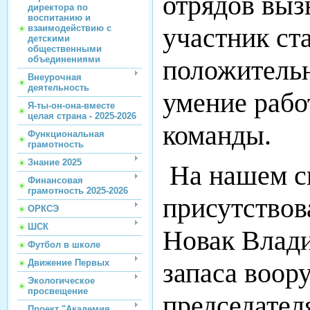
отрядов выз
директора по
воспитанию и
участник ст
взаимодействию с
детскими
общественными
объединениями
положительн
Внеурочная
деятельность
умение рабо
Я-ты-он-она-вместе
целая страна - 2025-2026
команды.
Функциональная
грамотность
Знание 2025
На нашем см
Финансовая
грамотность 2025-2026
присутствов
ОРКСЭ
ШСК
Новак Влади
Футбол в школе
запаса воор
Движение Первых
Экологическое
просвещение
председател
Проект "Академия