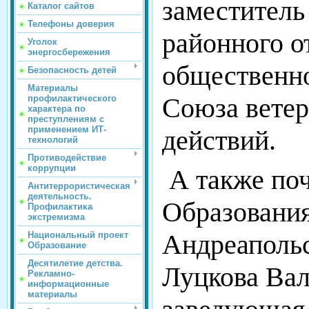
заместитель
Каталог сайтов
Телефоны доверия
районного 
Уголок
энергосбережения
общественно
Безопасность детей
Материалы
Союза ветер
профилактического
характера по
преступлениям с
применением ИТ-
действий.
технологий
Противодействие
коррупции
А также поч
Антитеррористическая
деятельность.
Образовани
Профилактика
экстремизма
Андреапольс
Национальный проект
Образование
Десятилетие детства.
Луцкова Вал
Рекламно-
информационные
материалы