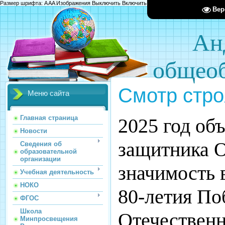
Размер шрифта:
A
A
A
Изображения
Выключить
Включить
Цвет сайта
Ц
Ц
Ц
Х
Вер
Ан
общеоб
Смотр стро
Меню сайта
Главная страница
2025 год об
Новости
защитника О
Сведения об
образовательной
организации
значимость 
Учебная деятельность
НОКО
80-летия По
ФГОС
Школа
Отечественн
Минпросвещения