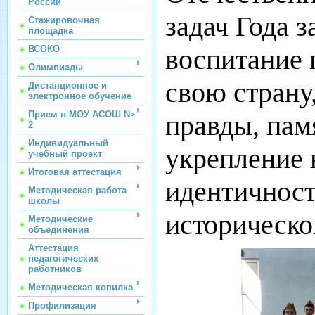
России
задач Года 
Стажировочная
площадка
воспитание 
ВСОКО
Олимпиады
свою страну
Дистанционное и
электронное обучение
Прием в МОУ АСОШ №
правды, памя
2
Индивидуальный
укрепление
учебный проект
Итоговая аттестация
идентичност
Методическая работа
школы
историческо
Методические
объединения
Аттестация
педагогических
работников
Методическая копилка
Профилизация