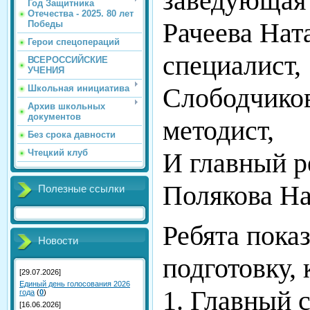
заведующая 
Год Защитника
Отечества - 2025. 80 лет
Рачеева Нат
Победы
Герои спецопераций
специалист,
ВСЕРОССИЙСКИЕ
УЧЕНИЯ
Слободчико
Школьная инициатива
Архив школьных
документов
методист,
Без срока давности
Чтецкий клуб
И главный р
Полякова На
Полезные ссылки
Ребята пока
Новости
подготовку,
[29.07.2026]
Единый день голосования 2026
1. Главный 
года
(
0
)
[16.06.2026]