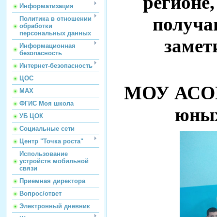
регионе,
Информатизация
получа
Политика в отношении
обработки
персональных данных
замет
Информационная
безопасность
Интернет-безопасность
ЦОС
МОУ АСОШ
МАХ
ФГИС Моя школа
юных
УБ ЦОК
Социальные сети
Центр "Точка роста"
Использование
устройств мобильной
связи
Приемная директора
Вопрос/ответ
Электронный дневник