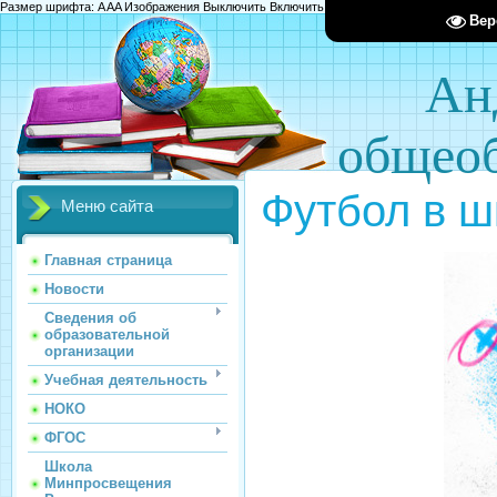
Размер шрифта:
A
A
A
Изображения
Выключить
Включить
Цвет сайта
Ц
Ц
Ц
Х
Вер
Ан
общеоб
Футбол в ш
Меню сайта
Главная страница
Новости
Сведения об
образовательной
организации
Учебная деятельность
НОКО
ФГОС
Школа
Минпросвещения