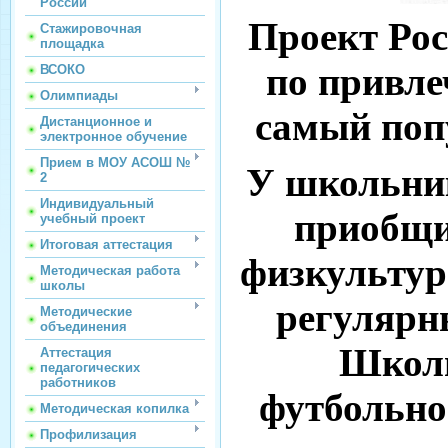
России
Проект Рос
Стажировочная
площадка
по привле
ВСОКО
Олимпиады
самый поп
Дистанционное и
электронное обучение
Прием в МОУ АСОШ №
У школьни
2
Индивидуальный
приобщи
учебный проект
Итоговая аттестация
физкультур
Методическая работа
школы
регулярн
Методические
объединения
Школы
Аттестация
педагогических
работников
футбольно
Методическая копилка
Профилизация