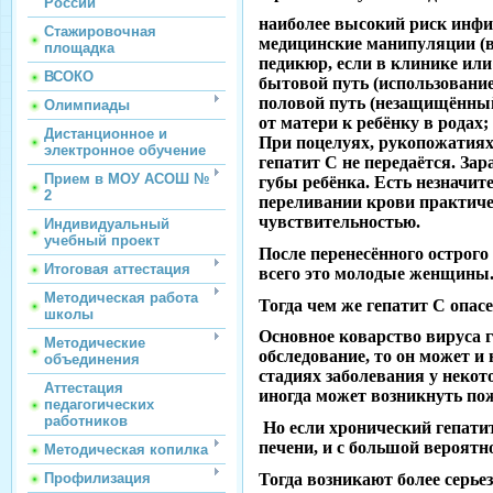
России
наиболее высокий риск инфи
Стажировочная
медицинские манипуляции (в 
площадка
педикюр, если в клинике или
ВСОКО
бытовой путь (использование
половой путь (незащищённый
Олимпиады
от матери к ребёнку в родах;
Дистанционное и
При поцелуях, рукопожатиях, 
электронное обучение
гепатит С не передаётся. За
Прием в МОУ АСОШ №
губы ребёнка. Есть незначит
2
переливании крови практичес
чувствительностью.
Индивидуальный
учебный проект
После перенесённого острого
Итоговая аттестация
всего это молодые женщины
Методическая работа
Тогда чем же гепатит С опа
школы
Основное коварство вируса г
Методические
обследование, то он может и 
объединения
стадиях заболевания у неко
Аттестация
иногда может возникнуть пож
педагогических
работников
Но если хронический гепатит
печени, и с большой вероятн
Методическая копилка
Тогда возникают более серь
Профилизация