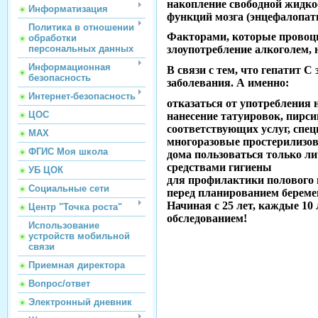
накопление свободной жидко
Информатизация
функций мозга (энцефалопат
Политика в отношении
Факторами, которые провоцир
обработки
персональных данных
злоупотребление алкоголем,
Информационная
В связи с тем, что гепатит 
безопасность
заболевания. А именно:
Интернет-безопасность
отказаться от употребления 
ЦОС
нанесение татуировок, пирс
соответствующих услуг, спе
МАХ
многоразовые простерилизо
ФГИС Моя школа
дома пользоваться только 
средствами гигиены
УБ ЦОК
для профилактики полового 
Социальные сети
перед планированием береме
Начиная с 25 лет, каждые 10
Центр "Точка роста"
обследованием!
Использование
устройств мобильной
связи
Приемная директора
Вопрос/ответ
Электронный дневник