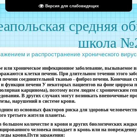
Версия для слабовидящих
апольская средняя о
школа №
ражением и распространение хронического вирус
е или хроническое инфекционное заболевание, вызываемое в
оражаются клетки печени. При длительном течении этого заб
 печени соединительной тканью - фиброз печени. Конечная с
 и функция печени У некоторых пациентов на фоне цирроза п
люлярная карцинома), поэтому всем людям с хроническим геп
дования. В других случаях могут возникать внепочечные про
лезы, нарушений в системе крови.
одним из основных факторов риска для здоровья человечеств
дого третьего жителя планеты.
 в большом количестве в крови и других биологических жидк
ицированного человека попадает в кровь или на поврежденну
леды крови.Пути заражения: