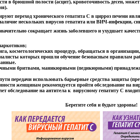
сти в брюшной полости (асцит), кровоточивость десен, може
ия).
уют переход хронического гепатита С в цирроз печени являю
 наличие нескольких вирусов гепатита или ВИЧ-инфекции, с
С значительно сокращает жизнь заболевшего и ухудшает каче
наркотиков;
инга, косметологических процедур, обращаться в организаци
циалисты которых прошли обучение безопасным правилам ра
ванные.
личными бритвами, маникюрными (педикюрными) принадлежн
пути передачи использовать барьерные средства защиты (пре
нности женщинам рекомендуется пройти обследование на вир
 лет обследование на антитела к вирусному гепатиту С входи
Берегите себя и будьте здоровы!