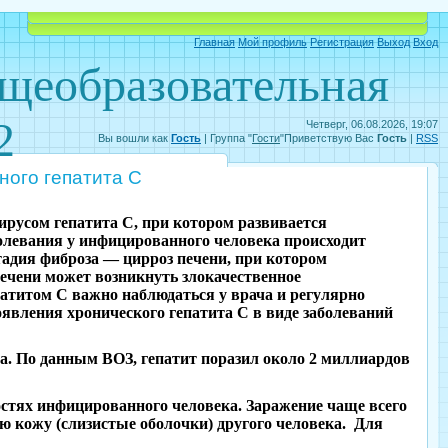
Объявления
Электронный дневник
Главная
Мой профиль
Регистрация
Выход
Вход
бщеобразовательная
2
Четверг, 06.08.2026, 19:07
Вы вошли как
Гость
|
Группа
"
Гости
"
Приветствую Вас
Гость
|
RSS
ного гепатита С
ирусом гепатита С, при котором развивается
олевания у инфицированного человека происходит
тадия фиброза — цирроз печени, при котором
ечени может возникнуть злокачественное
атитом С важно наблюдаться у врача и регулярно
явления хронического гепатита С в виде заболеваний
а. По данным ВОЗ, гепатит поразил около 2 миллиардов
остях инфицированного человека. Заражение чаще всего
ю кожу (слизистые оболочки) другого человека. Для