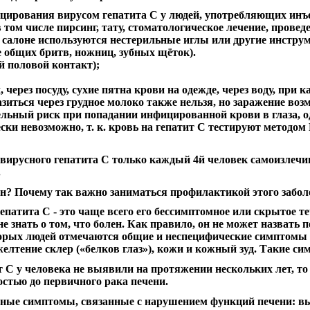
цирования вирусом гепатита С у людей, употребляющих инъ
том числе пирсинг, тату, стоматологическое лечение, прове
 салоне используются нестерильные иглы или другие инструм
 общих бритв, ножниц, зубных щёток).
 половой контакт);
через посуду, сухие пятна крови на одежде, через воду, при ка
разиться через грудное молоко также нельзя, но заражение в
ельный риск при попадании инфицированной крови в глаза, о
ки невозможно, т. к. кровь на гепатит С тестируют методом
 вирусного гепатита С только каждый 4й человек самоизлечива
.
сен? Почему так важно заниматься профилактикой этого забо
епатита С - это чаще всего его бессимптомное или скрытое т
не знать о том, что болен. Как правило, он не может назвать 
торых людей отмечаются общие и неспецифические симптомы 
елтение склер («белков глаз»), кожи и кожный зуд. Такие с
 С у человека не выявили на протяжении нескольких лет, то 
остью до первичного рака печени.
езные симптомы, связанные с нарушением функций печени: в