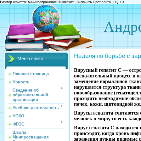
Размер шрифта:
A
A
A
Изображения
Выключить
Включить
Цвет сайта
Ц
Ц
Ц
Х
Андре
Неделя по борьбе с за
Меню сайта
Вирусный гепатит С — остро
Главная страница
воспалительный процесс и п
замещение нормальной ткани
Новости
нарушается структура ткани
Сведения об
новообразование (гепатоцел
образовательной
проходить необходимые обсле
организации
почек, кожи, щитовидной же
Учебная деятельность
Вирусы гепатита считаются 
НОКО
человек в мире, то есть каж
ФГОС
Вирус гепатита С находится
Школа
происходит, когда кровь инф
Минпросвещения
заражения нужны видимые с