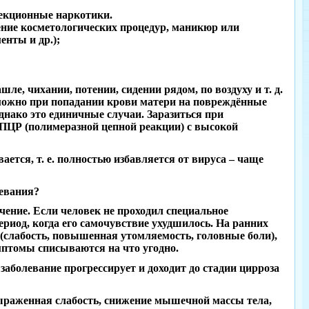
екционные наркотики.
дение косметологических процедур, маникюр или
енты и др.);
шле, чихании, потении, сидении рядом, по воздуху и т. д.
озможно при попадании крови матери на повреждённые
днако это единичные случаи. Заразиться при
 ПЦР (полимеразной цепной реакции) с высокой
ется, т. е. полностью избавляется от вируса – чаще
левания?
ечение. Если человек не проходил специальное
период, когда его самочувствие ухудшилось. На ранних
(слабость, повышенная утомляемость, головные боли),
имптомы списываются на что угодно.
заболевание прогрессирует и доходит до стадии цирроза
ыраженная слабость, снижение мышечной массы тела,