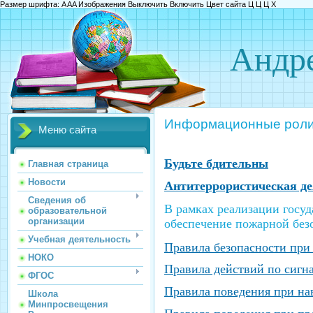
Размер шрифта:
A
A
A
Изображения
Выключить
Включить
Цвет сайта
Ц
Ц
Ц
Х
Андре
Информационные рол
Меню сайта
Будьте бдительны
Главная страница
Новости
Антитеррористическая де
Сведения об
В рамках реализации госу
образовательной
организации
обеспечение пожарной без
Учебная деятельность
Правила безопасности при 
НОКО
Правила действий по сиг
ФГОС
Правила поведения при на
Школа
Минпросвещения