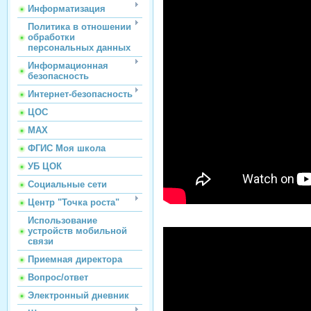
Информатизация
Политика в отношении
обработки
персональных данных
Информационная
безопасность
Интернет-безопасность
ЦОС
МАХ
ФГИС Моя школа
УБ ЦОК
Социальные сети
Центр "Точка роста"
Использование
устройств мобильной
связи
Приемная директора
Вопрос/ответ
Электронный дневник