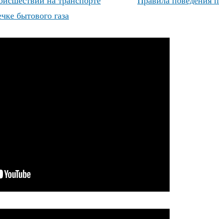
оисшествии на транспорте
Правила поведения п
чке бытового газа