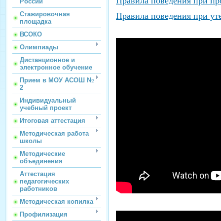
Правила поведения при пр
России
Стажировочная
Правила поведения при уте
площадка
ВСОКО
Олимпиады
Дистанционное и
электронное обучение
Прием в МОУ АСОШ №
2
Индивидуальный
учебный проект
Итоговая аттестация
Методическая работа
школы
Методические
объединения
Аттестация
педагогических
работников
Методическая копилка
Профилизация