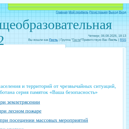
Объявления
Электронный дневник
Главная
Мой профиль
Регистрация
Выход
Вход
бщеобразовательная
2
Четверг, 06.08.2026, 18:13
Вы вошли как
Гость
|
Группа
"
Гости
"
Приветствую Вас
Гость
|
RSS
аселения и территорий от чрезвычайных ситуаций,
ботана серия памяток «Ваша безопасность»
ри землетрясении
при лесном пожаре
 при посещении массовых мероприятий