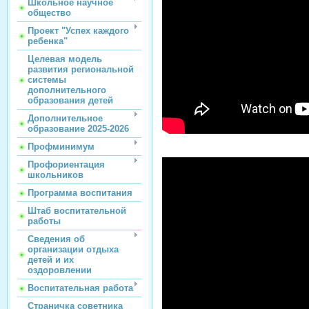
Школьное научное
общество
Проект "Успех каждого
ребенка"
Целевая модель
развития региональной
системы
дополнительного
образования детей
Дополнительное
образование 2025-2026
Профминимум
Профориентация
школьников
Программа воспитания
Штаб воспитательной
работы
Сведения об
организации отдыха
детей и их
оздоровлении
Воспитательная работа
Страничка советника