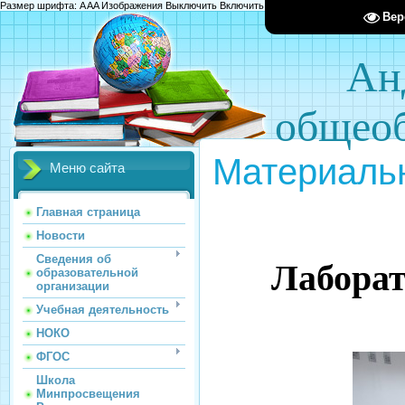
Размер шрифта:
A
A
A
Изображения
Выключить
Включить
Цвет сайта
Ц
Ц
Ц
Х
Вер
Ан
общеоб
Материальн
Меню сайта
Главная страница
Новости
Сведения об
Лаборат
образовательной
организации
Учебная деятельность
НОКО
ФГОС
Школа
Минпросвещения