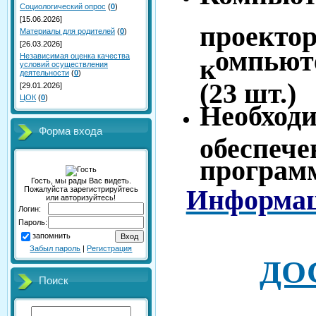
Социологический опрос
(
0
)
[15.06.2026]
проекто
Материалы для родителей
(
0
)
[26.03.2026]
омпьют
Независимая оценка качества
к
условий осуществления
деятельности
(
0
)
(23 шт.)
[29.01.2026]
ЦОК
(
0
)
Необх
Форма входа
обеспе
програм
Гость, мы рады Вас видеть.
Информац
Пожалуйста зарегистрируйтесь
или авторизуйтесь!
Логин:
Пароль:
запомнить
Забыл пароль
|
Регистрация
ДО
Поиск