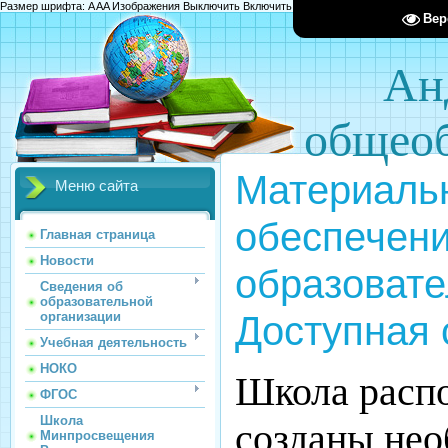
Размер шрифта:
A
A
A
Изображения
Выключить
Включить
Цвет сайта
Ц
Ц
Ц
Х
Вер
Ан
общеоб
Материальн
Меню сайта
обеспечени
Главная страница
Новости
образовате
Сведения об
образовательной
Доступная 
организации
Учебная деятельность
НОКО
Школа распо
ФГОС
Школа
созданы нео
Минпросвещения