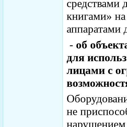
средствами 
книгами» на
аппаратами 
-
об объект
для исполь
лицами с о
возможност
Оборудовани
не приспосо
нарушением 