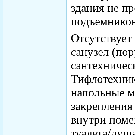
здания не п
подъемников
Отсутствует
санузел (по
сантехничес
Тифлотехник
напольные м
закрепления
внутри поме
туалета/душ