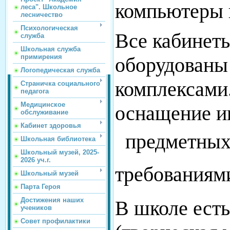
компьютеры 
леса". Школьное
лесничество
Психологическая
Все кабинет
служба
Школьная служба
примирения
оборудованы
Логопедическая служба
комплексами
Страничка социального
педагога
Медицинское
оснащение и
обслуживание
Кабинет здоровья
предметных
Школьная библиотека
Школьный музей, 2025-
2026 уч.г.
требованиям
Школьный музей
Парта Героя
Достижения наших
В школе есть
учеников
Совет профилактики