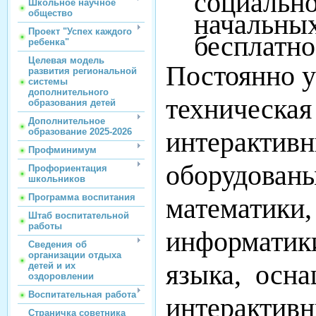
Школьное научное
общество
начальных
Проект "Успех каждого
бесплатно
ребенка"
Целевая модель
Постоянно у
развития региональной
системы
дополнительного
техническая
образования детей
Дополнительное
образование 2025-2026
интерактив
Профминимум
оборудован
Профориентация
школьников
Программа воспитания
математики,
Штаб воспитательной
работы
информатики
Сведения об
организации отдыха
языка, осна
детей и их
оздоровлении
Воспитательная работа
интерактивн
Страничка советника