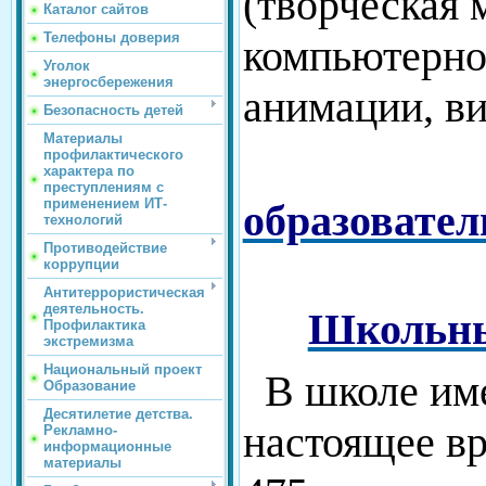
(творческая 
Каталог сайтов
Телефоны доверия
компьютерно
Уголок
энергосбережения
анимации, ви
Безопасность детей
Материалы
профилактического
характера по
преступлениям с
применением ИТ-
образовате
технологий
Противодействие
коррупции
Антитеррористическая
деятельность.
Школьны
Профилактика
экстремизма
Национальный проект
В школе име
Образование
Десятилетие детства.
настоящее вр
Рекламно-
информационные
материалы