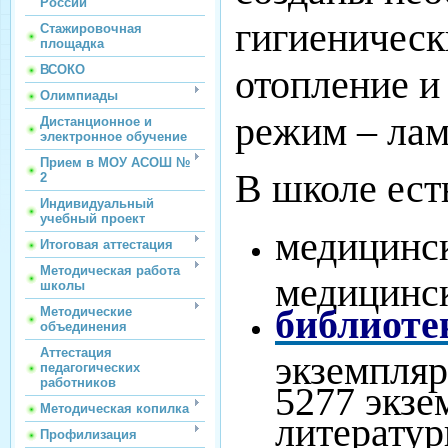
России
гигиеническ
Стажировочная
площадка
отопление и
ВСОКО
Олимпиады
режим – лам
Дистанционное и
электронное обучение
Прием в МОУ АСОШ №
В школе ест
2
Индивидуальный
учебный проект
медицинск
Итоговая аттестация
Методическая работа
медицинск
школы
библиоте
Методические
объединения
Аттестация
экземпляр
педагогических
работников
5277 экзе
Методическая копилка
литератур
Профилизация