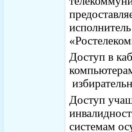
телекоммун
предоставля
исполнитель
«Ростелеком
Доступ в ка
компьютерам
избирательн
Доступ учащ
инвалиднос
системам ос