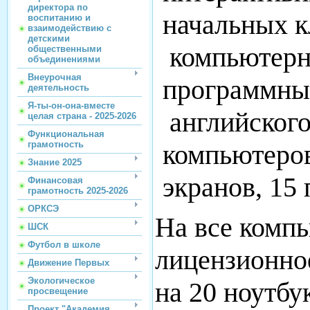
директора по
начальных к
воспитанию и
взаимодействию с
детскими
компьютерн
общественными
объединениями
Внеурочная
программны
деятельность
Я-ты-он-она-вместе
английского
целая страна - 2025-2026
Функциональная
грамотность
компьютеров
Знание 2025
экранов, 15 
Финансовая
грамотность 2025-2026
ОРКСЭ
На все комп
ШСК
Футбол в школе
лицензионно
Движение Первых
Экологическое
на 20 ноутбу
просвещение
Проект "Академия