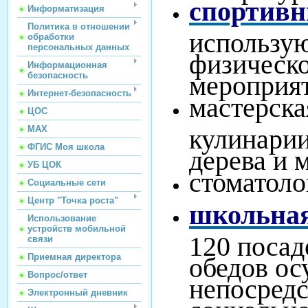
спортивн
Информатизация
Политика в отношении
использую
обработки
персональных данных
физическо
Информационная
мероприя
безопасность
Интернет-безопасность
мастерска
ЦОС
кулинарии
МАХ
ФГИС Моя школа
дерева и 
УБ ЦОК
стоматоло
Социальные сети
Центр "Точка роста"
школьная
Использование
устройств мобильной
120 посад
связи
Приемная директора
обедов ос
Вопрос/ответ
непосредс
Электронный дневник
социальн