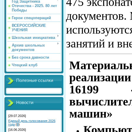
475 экспонат
Год Защитника
Отечества - 2025. 80 лет
Победы
документов.
Герои спецопераций
используютс
ВСЕРОССИЙСКИЕ
УЧЕНИЯ
Школьная инициатива
занятий и вн
Архив школьных
документов
Без срока давности
Материаль
Чтецкий клуб
реализаци
Полезные ссылки
16199 «
вычислите
Новости
машин»
[29.07.2026]
Единый день голосования 2026
года
(
0
)
Компью
[16.06.2026]