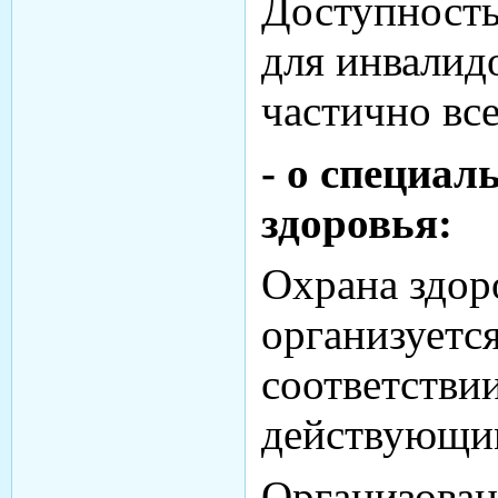
Доступность
для инвалид
частично вс
- о специа
здоровья:
Охрана здор
организуется
соответстви
действующим
Организован