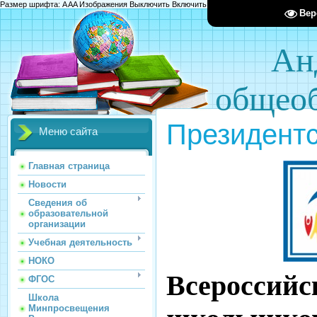
Размер шрифта:
A
A
A
Изображения
Выключить
Включить
Цвет сайта
Ц
Ц
Ц
Х
Вер
Ан
общеоб
Президентс
Меню сайта
Главная страница
Новости
Сведения об
образовательной
организации
Учебная деятельность
НОКО
Всероссийс
ФГОС
Школа
Минпросвещения