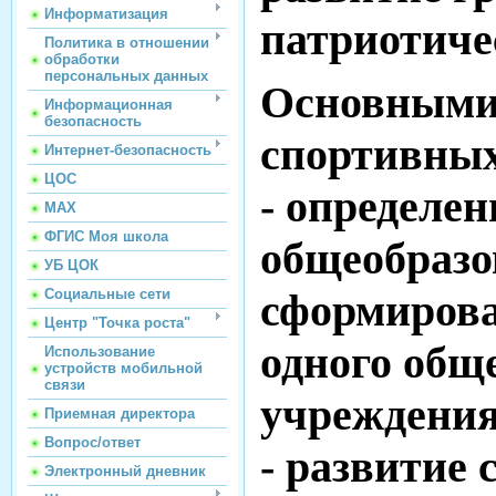
Информатизация
патриотиче
Политика в отношении
обработки
персональных данных
Основными 
Информационная
безопасность
спортивных
Интернет-безопасность
ЦОС
- определе
МАХ
ФГИС Моя школа
общеобразо
УБ ЦОК
Социальные сети
сформиров
Центр "Точка роста"
одного общ
Использование
устройств мобильной
связи
учреждения
Приемная директора
Вопрос/ответ
- развитие
Электронный дневник