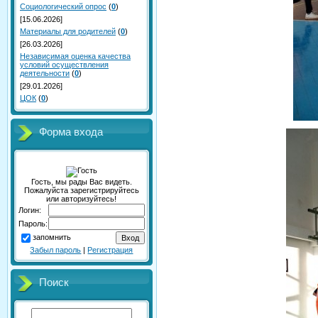
Социологический опрос
(
0
)
[15.06.2026]
Материалы для родителей
(
0
)
[26.03.2026]
Независимая оценка качества
условий осуществления
деятельности
(
0
)
[29.01.2026]
ЦОК
(
0
)
Форма входа
Гость, мы рады Вас видеть.
Пожалуйста зарегистрируйтесь
или авторизуйтесь!
Логин:
Пароль:
запомнить
Забыл пароль
|
Регистрация
Поиск