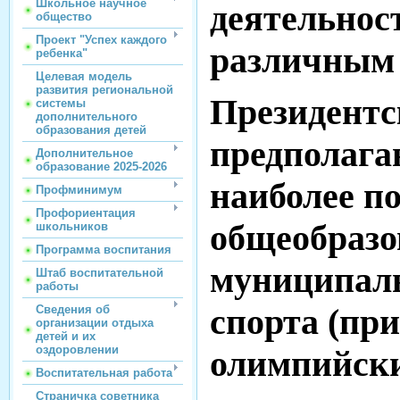
Школьное научное
деятельнос
общество
Проект "Успех каждого
различным 
ребенка"
Целевая модель
развития региональной
Президентс
системы
дополнительного
образования детей
предполага
Дополнительное
образование 2025-2026
наиболее п
Профминимум
Профориентация
общеобразо
школьников
Программа воспитания
муниципаль
Штаб воспитательной
работы
спорта (при
Сведения об
организации отдыха
детей и их
оздоровлении
олимпийски
Воспитательная работа
Страничка советника