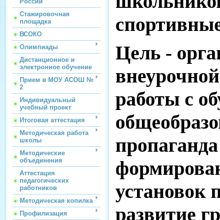
школьников
России
Стажировочная
спортивные
площадка
ВСОКО
Цель - орг
Олимпиады
Дистанционное и
электронное обучение
внеурочной
Прием в МОУ АСОШ №
2
работы с о
Индивидуальный
учебный проект
общеобразо
Итоговая аттестация
Методическая работа
пропаганда 
школы
Методические
объединения
формирова
Аттестация
педагогических
установок 
работников
Методическая копилка
развитие г
Профилизация