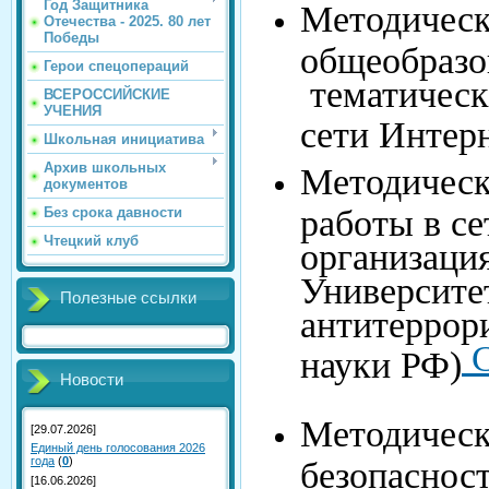
Год Защитника
Методическ
Отечества - 2025. 80 лет
Победы
общеобразо
Герои спецопераций
тематическ
ВСЕРОССИЙСКИЕ
УЧЕНИЯ
сети Интерн
Школьная инициатива
Архив школьных
Методическ
документов
работы в се
Без срока давности
Чтецкий клуб
организац
Университе
Полезные ссылки
антитеррор
С
науки РФ)
Новости
Методическ
[29.07.2026]
Единый день голосования 2026
года
(
0
)
безопаснос
[16.06.2026]