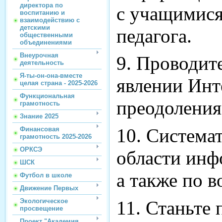
директора по
с учащимися
воспитанию и
взаимодействию с
детскими
педагога.
общественными
объединениями
Внеурочная
9. Проводит
деятельность
Я-ты-он-она-вместе
явлении Инт
целая страна - 2025-2026
Функциональная
преодоления
грамотность
Знание 2025
10. Система
Финансовая
грамотность 2025-2026
ОРКСЭ
области инф
ШСК
а также по 
Футбол в школе
Движение Первых
11. Станьте
Экологическое
просвещение
Проект "Академия