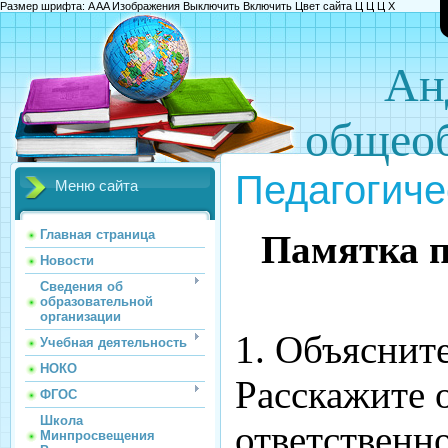
Размер шрифта:
A
A
A
Изображения
Выключить
Включить
Цвет сайта
Ц
Ц
Ц
Х
Ан
общеоб
Педагогиче
Меню сайта
Главная страница
Памятка п
Новости
Сведения об
образовательной
организации
1. Объяснит
Учебная деятельность
НОКО
Расскажите 
ФГОС
Школа
ответственно
Минпросвещения