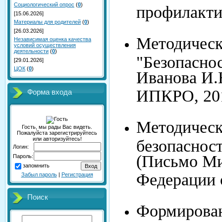
Социологический опрос
(
0
)
профилакти
[15.06.2026]
Материалы для родителей
(
0
)
[26.03.2026]
Методическ
Независимая оценка качества
условий осуществления
деятельности
(
0
)
"Безопасно
[29.01.2026]
ЦОК
(
0
)
Иванова И.
ИПКРО, 2
Форма входа
Методическ
Гость, мы рады Вас видеть.
Пожалуйста зарегистрируйтесь
или авторизуйтесь!
безопаснос
Логин:
(Письмо Ми
Пароль:
запомнить
Федерации 
Забыл пароль
|
Регистрация
Поиск
Формирован