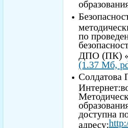
образовани
Безопаснос
методическ
по проведе
безопаснос
ДПО (ПК) «
(1.37 Мб, pd
Солдатова Г
Интернет:в
Методическ
образовани
доступна п
http
адресу: