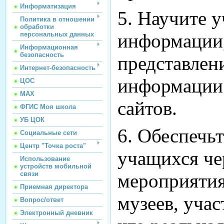
Информатизация
5. Научите 
Политика в отношении
обработки
информации,
персональных данных
Информационная
безопасность
представлен
Интернет-безопасность
информации.
ЦОС
МАХ
сайтов.
ФГИС Моя школа
УБ ЦОК
6. Обеспечь
Социальные сети
Центр "Точка роста"
учащихся че
Использование
устройств мобильной
связи
мероприятия
Приемная директора
музеев, учас
Вопрос/ответ
Электронный дневник