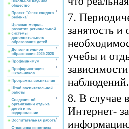
что реальна
Школьное научное
общество
Проект "Успех каждого
7. Периодич
ребенка"
Целевая модель
занятость и
развития региональной
системы
дополнительного
необходимос
образования детей
Дополнительное
учебы и отд
образование 2025-2026
Профминимум
зависимости
Профориентация
школьников
наблюдений.
Программа воспитания
Штаб воспитательной
работы
8. В случае 
Сведения об
организации отдыха
Интернет- з
детей и их
оздоровлении
информацию 
Воспитательная работа
Страничка советника