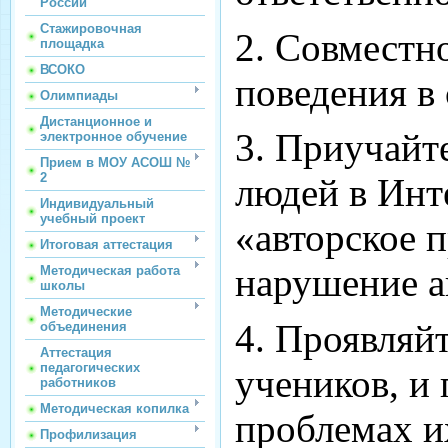
России
Стажировочная
2. Совместн
площадка
ВСОКО
поведения в
Олимпиады
Дистанционное и
3. Приучайт
электронное обучение
Прием в МОУ АСОШ №
2
людей в Инт
Индивидуальный
учебный проект
«авторское п
Итоговая аттестация
нарушение а
Методическая работа
школы
Методические
4. Проявляй
объединения
Аттестация
педагогических
учеников, и
работников
Методическая копилка
проблемах и
Профилизация