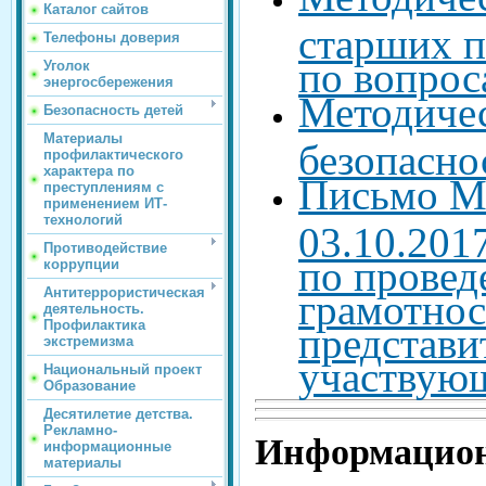
Каталог сайтов
старших п
Телефоны доверия
по вопрос
Уголок
энергосбережения
Методиче
Безопасность детей
Материалы
безопасно
профилактического
характера по
Письмо Ми
преступлениям с
применением ИТ-
технологий
03.10.201
Противодействие
по прове
коррупции
Антитеррористическая
грамотнос
деятельность.
Профилактика
представи
экстремизма
участвующ
Национальный проект
Образование
Десятилетие детства.
Рекламно-
Информацион
информационные
материалы