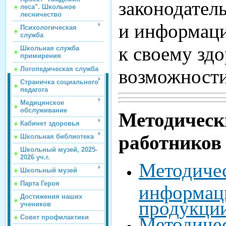
законодател
леса". Школьное
лесничество
и информаци
Психологическая
служба
к своему зд
Школьная служба
примирения
Логопедическая служба
возможности
Страничка социального
педагога
Медицинское
обслуживание
Методическ
Кабинет здоровья
работников
Школьная библиотека
Школьный музей, 2025-
2026 уч.г.
Методичес
Школьный музей
Парта Героя
информац
Достижения наших
продукци
учеников
Совет профилактики
Методичес