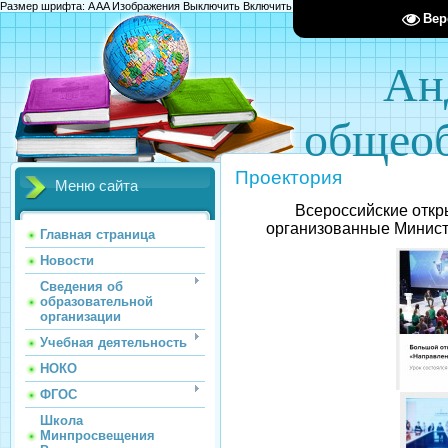
Размер шрифта:
A
A
A
Изображения
Выключить
Включить
Цвет сайта
Ц
Ц
Ц
Х
Вер
Ан
общеоб
Проектория
Меню сайта
Всероссийские откр
организованные Минист
Главная страница
Новости
Сведения об
образовательной
организации
Учебная деятельность
НОКО
ФГОС
Школа
Минпросвещения