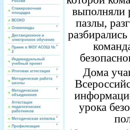
России
выполняли 
Стажировочная
площадка
пазлы, раз
ВСОКО
Олимпиады
разбирались
Дистанционное и
электронное обучение
команда
Прием в МОУ АСОШ №
2
безопасно
Индивидуальный
учебный проект
Дома уча
Итоговая аттестация
Методическая работа
Всероссий
школы
Методические
информацио
объединения
Аттестация
урока без
педагогических
работников
по
Методическая копилка
Профилизация