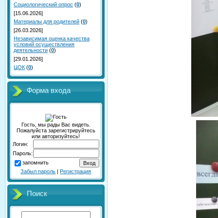
Социологический опрос
(
0
)
[15.06.2026]
Материалы для родителей
(
0
)
[26.03.2026]
Независимая оценка качества
условий осуществления
деятельности
(
0
)
[29.01.2026]
ЦОК
(
0
)
Форма входа
Гость, мы рады Вас видеть.
Пожалуйста зарегистрируйтесь
или авторизуйтесь!
Логин:
Пароль:
запомнить
Забыл пароль
|
Регистрация
Поиск