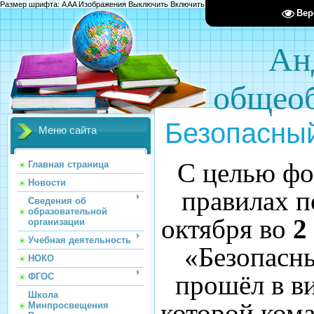
Размер шрифта:
A
A
A
Изображения
Выключить
Включить
Цвет сайта
Ц
Ц
Ц
Х
Вер
Ан
общеоб
Безопасны
Меню сайта
С целью фо
Главная страница
Новости
правилах п
Сведения об
образовательной
октября во
2
организации
Учебная деятельность
«Безопасн
НОКО
прошёл в в
ФГОС
Школа
которой ком
Минпросвещения