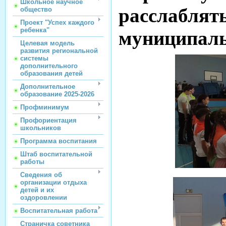
Школьное научное
расслаблять
общество
Проект "Успех каждого
ребенка"
муниципаль
Целевая модель
развития региональной
системы
дополнительного
образования детей
Дополнительное
образование 2025-2026
Профминимум
Профориентация
школьников
Программа воспитания
Штаб воспитательной
работы
Сведения об
организации отдыха
детей и их
оздоровлении
Воспитательная работа
Страничка советника