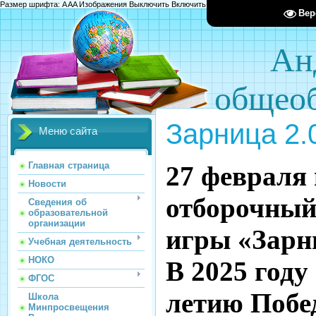
Размер шрифта:
A
A
A
Изображения
Выключить
Включить
Цвет сайта
Ц
Ц
Ц
Х
Вер
Ан
общеоб
Зарница 2.
Меню сайта
Главная страница
27 февраля
Новости
отборочный
Сведения об
образовательной
организации
игры «Зарни
Учебная деятельность
НОКО
В 2025 году
ФГОС
летию Побе
Школа
Минпросвещения