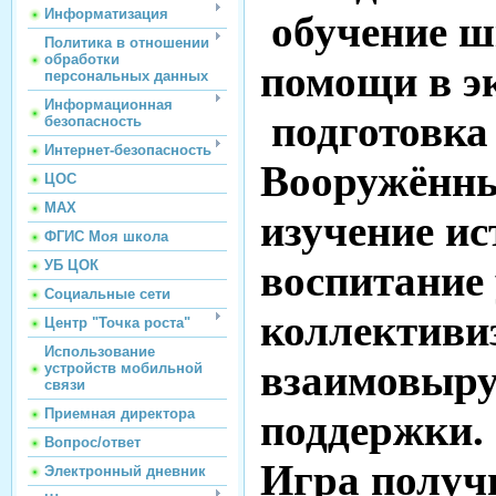
Информатизация
обучение ш
Политика в отношении
обработки
помощи в э
персональных данных
Информационная
подготовка
безопасность
Интернет-безопасность
Вооружённы
ЦОС
МАХ
изучение ис
ФГИС Моя школа
воспитание
УБ ЦОК
Социальные сети
коллективиз
Центр "Точка роста"
Использование
взаимовыру
устройств мобильной
связи
Приемная директора
поддержки.
Вопрос/ответ
Игра получи
Электронный дневник