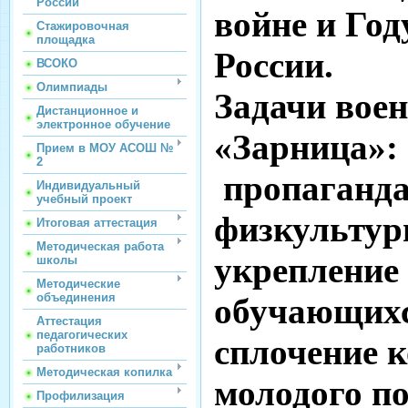
России
войне и Год
Стажировочная
площадка
России.
ВСОКО
Олимпиады
Задачи вое
Дистанционное и
электронное обучение
«Зарница»:
Прием в МОУ АСОШ №
2
пропаганда 
Индивидуальный
учебный проект
физкультуры
Итоговая аттестация
Методическая работа
укрепление
школы
Методические
объединения
обучающих
Аттестация
педагогических
сплочение к
работников
Методическая копилка
молодого по
Профилизация