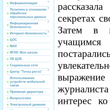
рассказал
Информатизация
Политика в отношении
обработки
секретах св
персональных данных
Информационная
Затем в к
безопасность
Интернет-безопасность
учащимс
ЦОС
МАХ
постарали
ФГИС Моя школа
УБ ЦОК
увлекатель
Социальные сети
Центр "Точка роста"
выражение
Использование
устройств мобильной
журналист
связи
Приемная директора
интерес к
Вопрос/ответ
Электронный дневник