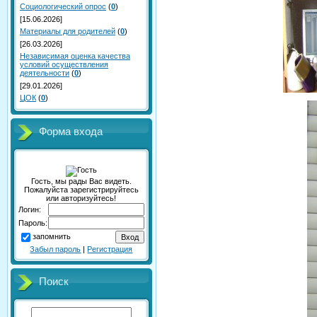
Социологический опрос
(
0
)
[15.06.2026]
Материалы для родителей
(
0
)
[26.03.2026]
Независимая оценка качества
условий осуществления
деятельности
(
0
)
[29.01.2026]
ЦОК
(
0
)
Форма входа
Гость, мы рады Вас видеть.
Пожалуйста зарегистрируйтесь
или авторизуйтесь!
Логин:
Пароль:
запомнить
Забыл пароль
|
Регистрация
Поиск