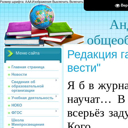
Размер шрифта:
A
A
A
Изображения
Выключить
Включить
Цвет сайта
Ц
Ц
Ц
Х
Вер
Ан
общеоб
Редакция г
Меню сайта
вести"
Главная страница
Новости
Я б в журн
Сведения об
образовательной
организации
научат… В
Учебная деятельность
НОКО
всерьёз зад
ФГОС
Школа
Кого за
Минпросвещения