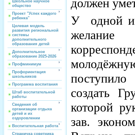
должен умет
Школьное научное
общество
Проект "Успех каждого
У одной и
ребенка"
Целевая модель
развития региональной
желание
системы
дополнительного
образования детей
корресп
Дополнительное
образование 2025-2026
молодёжн
Профминимум
Профориентация
поступило
школьников
Программа воспитания
создать Гр
Штаб воспитательной
работы
которой ру
Сведения об
организации отдыха
детей и их
зав. эконо
оздоровлении
Воспитательная работа
Страничка советника