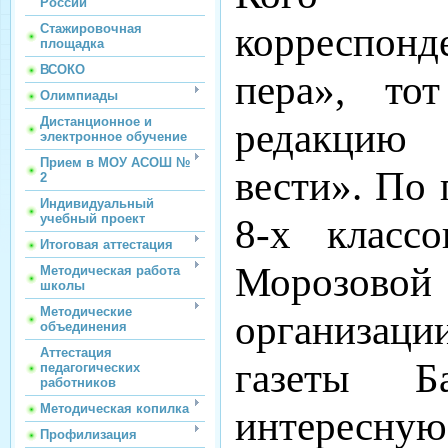
России
корреспонде
Стажировочная
площадка
ВСОКО
пера», то
Олимпиады
Дистанционное и
редакцию 
электронное обучение
Прием в МОУ АСОШ №
вести». По
2
Индивидуальный
8-х класс
учебный проект
Итоговая аттестация
Морозово
Методическая работа
школы
Методические
организации
объединения
Аттестация
газеты Б
педагогических
работников
Методическая копилка
интересн
Профилизация