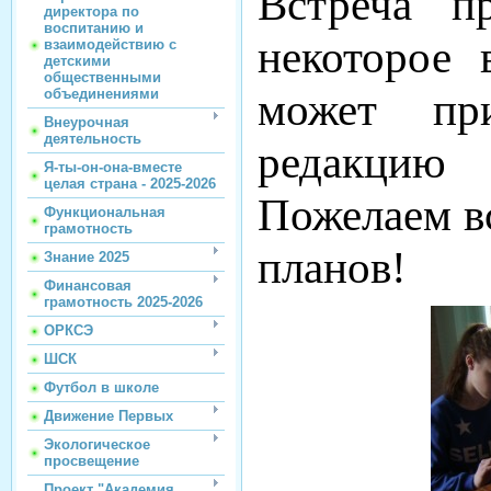
Встреча п
директора по
воспитанию и
некоторое 
взаимодействию с
детскими
общественными
может пр
объединениями
Внеурочная
деятельность
редакцию 
Я-ты-он-она-вместе
целая страна - 2025-2026
Пожелаем в
Функциональная
грамотность
планов!
Знание 2025
Финансовая
грамотность 2025-2026
ОРКСЭ
ШСК
Футбол в школе
Движение Первых
Экологическое
просвещение
Проект "Академия