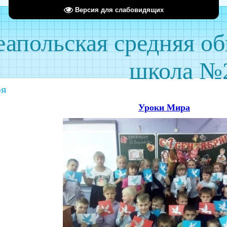
Версия для слабовидящих
апольская средняя о
школа №
ря
Уроки Мира