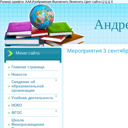
Размер шрифта:
A
A
A
Изображения
Выключить
Включить
Цвет сайта
Ц
Ц
Ц
Х
Андре
Мероприятия 3 сентяб
Меню сайта
Главная страница
Новости
Сведения об
образовательной
организации
Учебная деятельность
НОКО
ФГОС
Школа
Минпросвещения