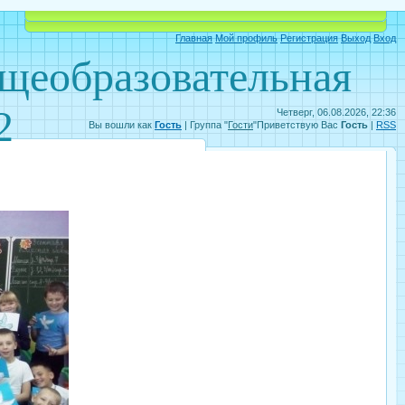
Объявления
Электронный дневник
Главная
Мой профиль
Регистрация
Выход
Вход
бщеобразовательная
2
Четверг, 06.08.2026, 22:36
Вы вошли как
Гость
|
Группа
"
Гости
"
Приветствую Вас
Гость
|
RSS