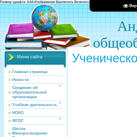
Размер шрифта:
A
A
A
Изображения
Выключить
Включить
Цвет сайта
Ц
Ц
Ц
Х
Вер
Ан
общеоб
Ученическ
Меню сайта
Главная страница
Новости
Сведения об
образовательной
организации
Учебная деятельность
НОКО
ФГОС
Школа
Минпросвещения