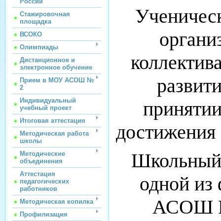
России
Ученическ
Стажировочная
площадка
органи
ВСОКО
Олимпиады
коллектив
Дистанционное и
электронное обучение
развити
Прием в МОУ АСОШ №
2
Индивидуальный
принятии
учебный проект
Итоговая аттестация
достижения 
Методическая работа
школы
Школьный 
Методические
объединения
Аттестация
одной из
педагогических
работников
АСОШ №
Методическая копилка
Профилизация