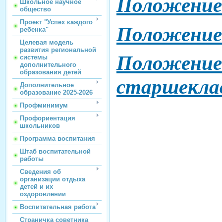
Положение 
Школьное научное
общество
Проект "Успех каждого
Положение 
ребенка"
Целевая модель
развития региональной
Положение
системы
дополнительного
образования детей
старшекла
Дополнительное
образование 2025-2026
Профминимум
Профориентация
школьников
Программа воспитания
Штаб воспитательной
работы
Сведения об
организации отдыха
детей и их
оздоровлении
Воспитательная работа
Страничка советника