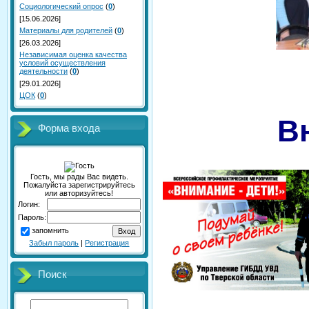
Социологический опрос
(
0
)
[15.06.2026]
Материалы для родителей
(
0
)
[26.03.2026]
Независимая оценка качества
условий осуществления
деятельности
(
0
)
[29.01.2026]
ЦОК
(
0
)
В
Форма входа
Гость, мы рады Вас видеть.
Пожалуйста зарегистрируйтесь
или авторизуйтесь!
Логин:
Пароль:
запомнить
Забыл пароль
|
Регистрация
Поиск