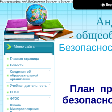
Размер шрифта:
A
A
A
Изображения
Выключить
Включить
Цвет сайта
Ц
Ц
Ц
Х
Вер
Ан
общеоб
Безопаснос
Меню сайта
Главная страница
Новости
Сведения об
образовательной
организации
План пр
Учебная деятельность
НОКО
безопасн
ФГОС
Школа
Минпросвещения