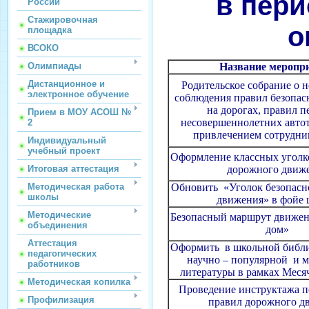
в пери
России
Стажировочная
о
площадка
ВСОКО
Олимпиады
Название меропр
Дистанционное и
Родительское собрание о 
электронное обучение
соблюдения правил безопас
на дорогах, правил п
Прием в МОУ АСОШ №
несовершеннолетних авто
2
привлечением сотрудн
Индивидуальный
учебный проект
Оформление классных уголк
Итоговая аттестация
дорожного движ
Методическая работа
Обновить «Уголок безопасн
школы
движения» в фойе
Методические
Безопасный маршрут движен
объединения
дом»
Аттестация
Оформить в школьной библи
педагогических
научно – популярной и 
работников
литературы в рамках Меся
Методическая копилка
Проведение инструктажа 
Профилизация
правил дорожного д