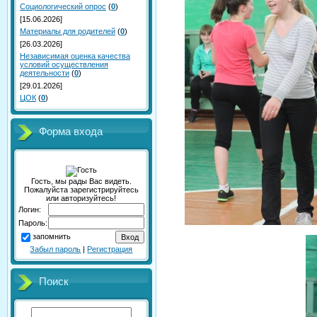
Социологический опрос
(
0
)
[15.06.2026]
Материалы для родителей
(
0
)
[26.03.2026]
Независимая оценка качества
условий осуществления
деятельности
(
0
)
[29.01.2026]
ЦОК
(
0
)
Форма входа
Гость, мы рады Вас видеть.
Пожалуйста зарегистрируйтесь
или авторизуйтесь!
Логин:
Пароль:
запомнить
Забыл пароль
|
Регистрация
Поиск