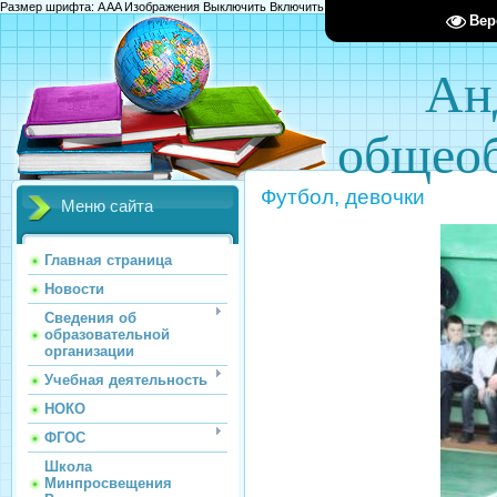
Размер шрифта:
A
A
A
Изображения
Выключить
Включить
Цвет сайта
Ц
Ц
Ц
Х
Вер
Ан
общеоб
Футбол, девочки
Меню сайта
Главная страница
Новости
Сведения об
образовательной
организации
Учебная деятельность
НОКО
ФГОС
Школа
Минпросвещения