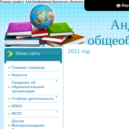
Размер шрифта:
A
A
A
Изображения
Выключить
Включить
Цвет сайта
Ц
Ц
Ц
Х
Вер
Ан
общеоб
2011 год
Меню сайта
Золотые
Главная страница
Новости
Сведения об
образовательной
организации
Учебная деятельность
НОКО
ФГОС
Школа
Минпросвещения