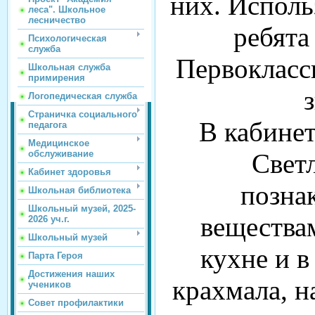
них. Исполь
леса". Школьное
лесничество
ребята
Психологическая
служба
Первокласс
Школьная служба
примирения
Логопедическая служба
Страничка социального
В кабине
педагога
Медицинское
Светл
обслуживание
Кабинет здоровья
позна
Школьная библиотека
Школьный музей, 2025-
вещества
2026 уч.г.
Школьный музей
кухне и в
Парта Героя
Достижения наших
крахмала, н
учеников
Совет профилактики