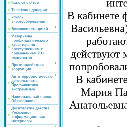
инт
Каталог сайтов
Телефоны доверия
В кабинете 
Уголок
энергосбережения
Васильевна)
Безопасность детей
Материалы
работаю
профилактического
характера по
преступлениям с
действуют 
применением ИТ-
технологий
попробовали
Противодействие
коррупции
В кабинет
Антитеррористическая
деятельность.
Профилактика
Мария Па
экстремизма
Национальный проект
Анатольевна
Образование
Десятилетие детства.
Рекламно-
информационные
материалы