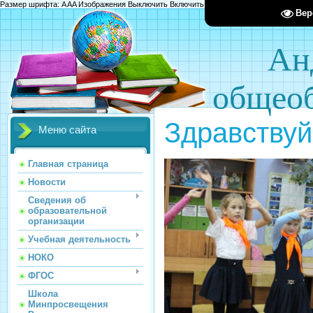
Размер шрифта:
A
A
A
Изображения
Выключить
Включить
Цвет сайта
Ц
Ц
Ц
Х
Вер
Ан
общеоб
Здравствуй
Меню сайта
Главная страница
Новости
Сведения об
образовательной
организации
Учебная деятельность
НОКО
ФГОС
Школа
Минпросвещения