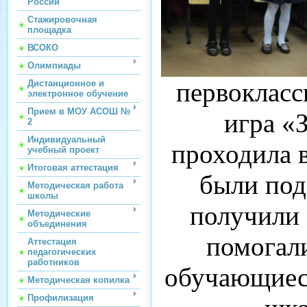
России
Стажировочная
площадка
ВСОКО
Олимпиады
первокласс
Дистанционное и
электронное обучение
Прием в МОУ АСОШ №
игра «
2
Индивидуальный
проходила в
учебный проект
Итоговая аттестация
были под
Методическая работа
школы
получили 
Методические
объединения
помогал
Аттестация
педагогических
работников
обучающиеся
Методическая копилка
Профилизация