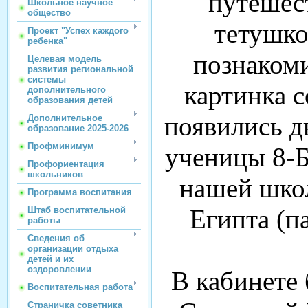
путешес
Школьное научное
общество
тетушко
Проект "Успех каждого
ребенка"
познакоми
Целевая модель
развития региональной
системы
картинка с
дополнительного
образования детей
появились д
Дополнительное
образование 2025-2026
Профминимум
ученицы 8-Б
Профориентация
школьников
нашей школ
Программа воспитания
Египта (п
Штаб воспитательной
работы
Сведения об
организации отдыха
детей и их
оздоровлении
В кабинете
Воспитательная работа
Страничка советника