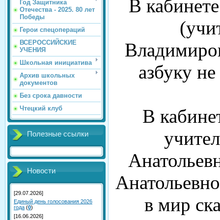
В кабинете
Год Защитника
Отечества - 2025. 80 лет
Победы
(учи
Герои спецопераций
ВСЕРОССИЙСКИЕ
Владимиров
УЧЕНИЯ
Школьная инициатива
азбуку не
Архив школьных
документов
Без срока давности
Чтецкий клуб
В кабине
учите
Полезные ссылки
Анатольев
Новости
Анатольевно
[29.07.2026]
в мир ск
Единый день голосования 2026
года
(
0
)
[16.06.2026]