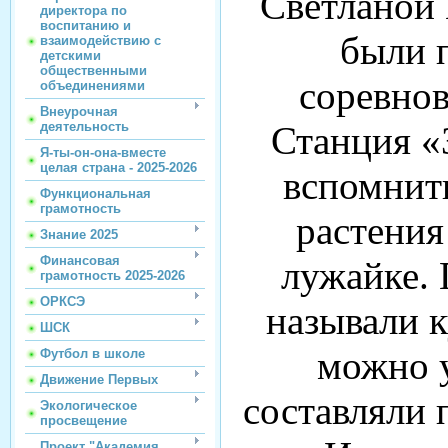
Светланой
директора по
воспитанию и
были 
взаимодействию с
детскими
общественными
соревнов
объединениями
Внеурочная
Станция «
деятельность
Я-ты-он-она-вместе
целая страна - 2025-2026
вспомнить
Функциональная
грамотность
растения
Знание 2025
Финансовая
лужайке. 
грамотность 2025-2026
ОРКСЭ
называли к
ШСК
можно у
Футбол в школе
Движение Первых
составляли 
Экологическое
просвещение
Проект "Академия