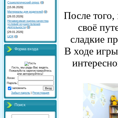
Социологический опрос
(
0
)
[15.06.2026]
После того,
Материалы для родителей
(
0
)
[26.03.2026]
Независимая оценка качества
своё пут
условий осуществления
деятельности
(
0
)
[29.01.2026]
сладкие пр
ЦОК
(
0
)
В ходе игры
Форма входа
интересно
Гость, мы рады Вас видеть.
Пожалуйста зарегистрируйтесь
или авторизуйтесь!
Логин:
Пароль:
запомнить
Забыл пароль
|
Регистрация
Поиск