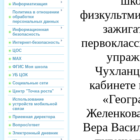
шко
Информатизация
физкультми
Политика в отношении
обработки
персональных данных
зажига
Информационная
безопасность
первоклас
Интернет-безопасность
ЦОС
упраж
МАХ
Чухланц
ФГИС Моя школа
УБ ЦОК
кабинете 
Социальные сети
Центр "Точка роста"
«Геогр
Использование
устройств мобильной
Желенкова
связи
Приемная директора
Вера Васил
Вопрос/ответ
Электронный дневник