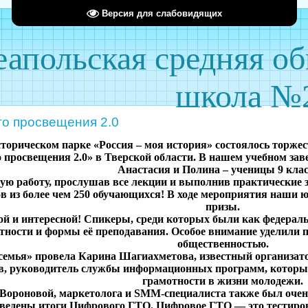
Версия для слабовидящих
апольская средняя о
школа №
о просвещения 2.0
сторическом парке «Россия – моя история» состоялось торжес
просвещения 2.0» в Тверской области. В нашем учебном зав
Анастасия и Полина – ученицы 9 клас
ю работу, прослушав все лекции и выполнив практические з
ов из более чем 250 обучающихся! В ходе мероприятия наши
призы.
и интересной! Спикеры, среди которых были как федеральн
тности и формы её преподавания. Особое внимание уделили 
общественностью.
семья» провела Карина Шагиахметова, известный организат
, руководитель службы информационных программ, которы
грамотности в жизни молодежи.
Вороновой, маркетолога и SMM-специалиста также был очен
ведены итоги Цифрового ГТО. Цифровое ГТО — это тестиров