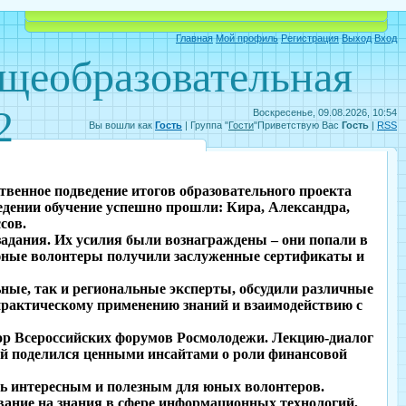
Объявления
Электронный дневник
Главная
Мой профиль
Регистрация
Выход
Вход
бщеобразовательная
2
Воскресенье, 09.08.2026, 10:54
Вы вошли как
Гость
|
Группа
"
Гости
"
Приветствую Вас
Гость
|
RSS
твенное подведение итогов образовательного проекта
едении обучение успешно прошли: Кира, Александра,
сов.
адания. Их усилия были вознаграждены – они попали в
 юные волонтеры получили заслуженные сертификаты и
ые, так и региональные эксперты, обсудили различные
практическому применению знаний и взаимодействию с
ор Всероссийских форумов Росмолодежи. Лекцию-диалог
й поделился ценными инсайтами о роли финансовой
ь интересным и полезным для юных волонтеров.
ание на знания в сфере информационных технологий,