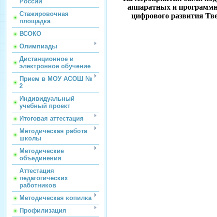
России
аппаратных и программн
Стажировочная
цифрового развития Тве
площадка
ВСОКО
Олимпиады
Дистанционное и
электронное обучение
Прием в МОУ АСОШ №
2
Индивидуальный
учебный проект
Итоговая аттестация
Методическая работа
школы
Методические
объединения
Аттестация
педагогических
работников
Методическая копилка
Профилизация