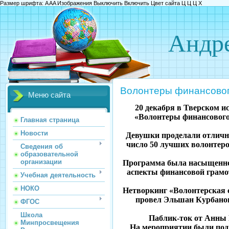
Размер шрифта:
A
A
A
Изображения
Выключить
Включить
Цвет сайта
Ц
Ц
Ц
Х
Андре
Волонтеры финансовог
Меню сайта
20 декабря в Тверском и
«Волонтеры финансового 
Главная страница
Новости
Девушки проделали отличну
число 50 лучших волонтер
Сведения об
образовательной
организации
Программа была насыщенной 
аспекты финансовой грамо
Учебная деятельность
НОКО
Нетворкинг «Волонтерская 
провел Эльшан Курбанов
ФГОС
Школа
Паблик-ток от Анны 
Минпросвещения
На мероприятии были под