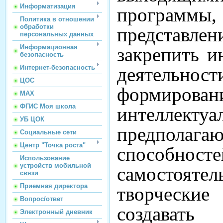
Информатизация
программ
Политика в отношении
обработки
представлен
персональных данных
Информационная
закрепить и
безопасность
Интернет-безопасность
деятельно
ЦОС
формирован
МАХ
ФГИС Моя школа
интеллекту
УБ ЦОК
предполаг
Социальные сети
Центр "Точка роста"
способнос
Использование
устройств мобильной
самостоятел
связи
Приемная директора
творческие
Вопрос/ответ
создават
Электронный дневник