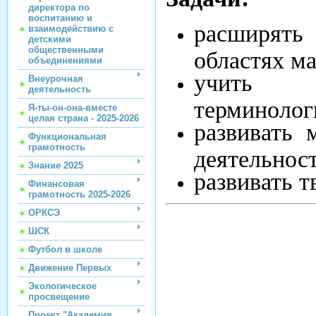
директора по
воспитанию и
расширять
взаимодействию с
детскими
общественными
областях ма
объединениями
учить п
Внеурочная
деятельность
терминолог
Я-ты-он-она-вместе
целая страна - 2025-2026
развивать 
Функциональная
грамотность
деятельност
Знание 2025
развивать т
Финансовая
грамотность 2025-2026
ОРКСЭ
ШСК
Футбол в школе
Движение Первых
Экологическое
просвещение
Проект "Академия