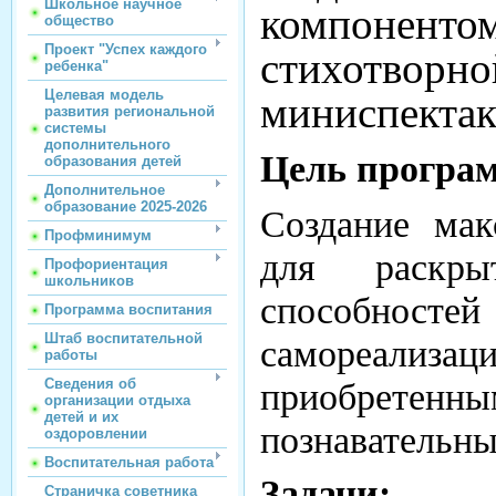
Школьное научное
компоненто
общество
Проект "Успех каждого
стихотво
ребенка"
Целевая модель
миниспектак
развития региональной
системы
дополнительного
Цель програ
образования детей
Дополнительное
образование 2025-2026
Создание мак
Профминимум
для раскры
Профориентация
школьников
способнос
Программа воспитания
Штаб воспитательной
самореализ
работы
Сведения об
приобретен
организации отдыха
детей и их
познавательны
оздоровлении
Воспитательная работа
Задачи:
Страничка советника