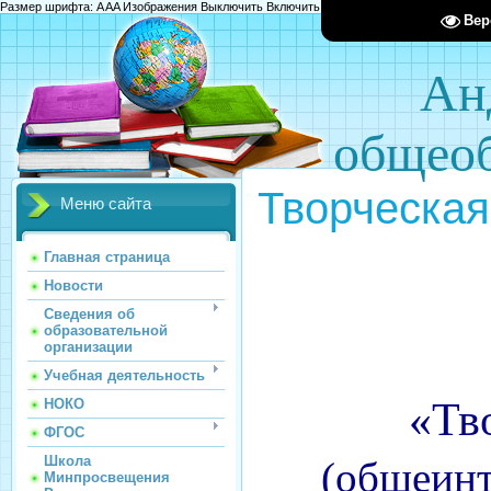
Размер шрифта:
A
A
A
Изображения
Выключить
Включить
Цвет сайта
Ц
Ц
Ц
Х
Вер
Ан
общеоб
Творческая
Меню сайта
Главная страница
Новости
Сведения об
образовательной
организации
Учебная деятельность
«Тв
НОКО
ФГОС
Школа
(общеинт
Минпросвещения