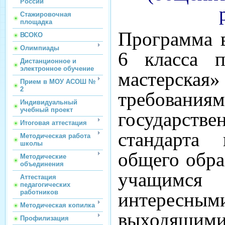
России
Стажировочная
площадка
Программа 
ВСОКО
Олимпиады
6 класса 
Дистанционное и
электронное обучение
мастерская»
Прием в МОУ АСОШ №
2
требова
Индивидуальный
учебный проект
государст
Итоговая аттестация
стандарта 
Методическая работа
школы
общего обра
Методические
объединения
учащимся 
Аттестация
педагогических
работников
интересны
Методическая копилка
выходящи
Профилизация