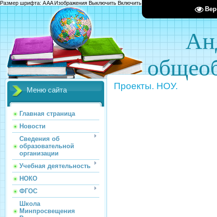
Размер шрифта:
A
A
A
Изображения
Выключить
Включить
Цвет сайта
Ц
Ц
Ц
Х
Вер
Ан
общеоб
Проекты. НОУ.
Меню сайта
Главная страница
Новости
Сведения об
образовательной
организации
Учебная деятельность
НОКО
ФГОС
Школа
Минпросвещения