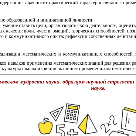
держание задач носит практический характер и связано с прим
не образованной и инициативной личности;
 умение ставить цели, организовать свою деятельность, оценить 
 качеств: воли, чувств, эмоций, творческих способностей, поз
о и коммуникативного опыта: рефлексии собственных действий, 
еализации математических и коммуникативных способностей п
ков навыков применения математических знаний для решения р
й культуры школьников при активном применении математическо
мволом мудрости науки, образцом научной строгости 
науке.