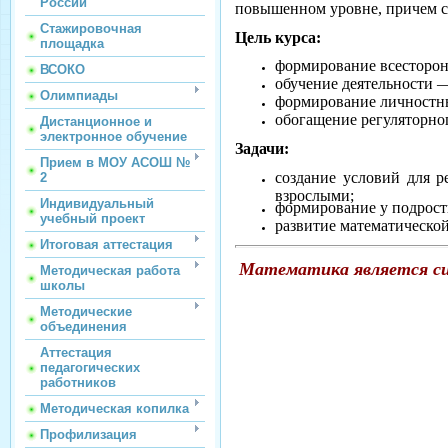
России
повышенном уровне, причем со
Стажировочная
Цель курса:
площадка
формирование всесторон
ВСОКО
обучение деятельности —
Олимпиады
формирование личностных
обогащение регуляторног
Дистанционное и
электронное обучение
Задачи:
Прием в МОУ АСОШ №
создание условий для р
2
взрослыми;
Индивидуальный
формирование у подрост
учебный проект
развитие математическо
Итоговая аттестация
Математика является си
Методическая работа
школы
Методические
объединения
Аттестация
педагогических
работников
Методическая копилка
Профилизация