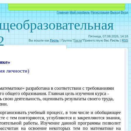
Объявления
Электронный дневник
Главная
Мой профиль
Регистрация
Выход
Вход
бщеобразовательная
2
Пятница, 07.08.2026, 14:18
Вы вошли как
Гость
|
Группа
"
Гости
"
Приветствую Вас
Гость
|
RSS
ике»
ия личности)
математике» разработана в соответствии с требованиями
о общего образования. Главная цель изучения курса -
свою деятельность, оценивать результаты своего труда,
зни.
организовать учебный процесс, в том числе и обобщающее
те с тем повторяются, углубляются и закрепляются знания,
стоятельной работы.
Изучение данной программы позволит
ассчитан на освоение некоторых тем по математике на