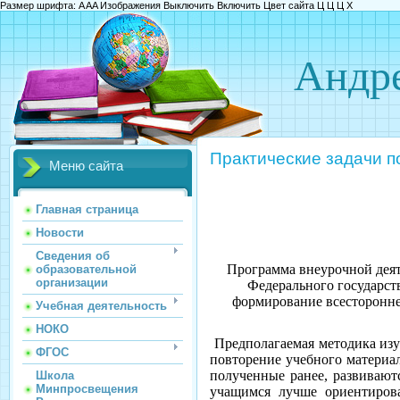
Размер шрифта:
A
A
A
Изображения
Выключить
Включить
Цвет сайта
Ц
Ц
Ц
Х
Андре
Практические задачи п
Меню сайта
Главная страница
Новости
Сведения об
Программа внеурочной деят
образовательной
организации
Федерального государств
формирование всесторонне 
Учебная деятельность
НОКО
Предполагаемая методика изу
ФГОС
повторение учебного материал
полученные ранее, развивают
Школа
Минпросвещения
учащимся лучше ориентиров