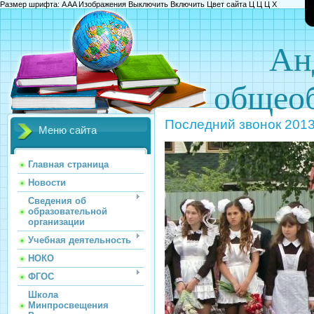
Размер шрифта:
A
A
A
Изображения
Выключить
Включить
Цвет сайта
Ц
Ц
Ц
Х
Ан
общеоб
Последний звонок 201
Меню сайта
Главная страница
Новости
Сведения об
образовательной
организации
Учебная деятельность
НОКО
ФГОС
Школа
Минпросвещения