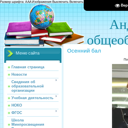
Размер шрифта:
A
A
A
Изображения
Выключить
Включить
Цвет сайта
Ц
Ц
Ц
Х
Вер
Ан
общеоб
Осенний бал
Меню сайта
По
Главная страница
Новости
Сведения об
образовательной
организации
Учебная деятельность
НОКО
ФГОС
Школа
Минпросвещения