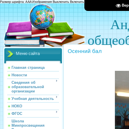
Размер шрифта:
A
A
A
Изображения
Выключить
Включить
Цвет сайта
Ц
Ц
Ц
Х
Вер
Ан
общеоб
Осенний бал
Меню сайта
Главная страница
Новости
Сведения об
образовательной
организации
Учебная деятельность
НОКО
ФГОС
Школа
Минпросвещения