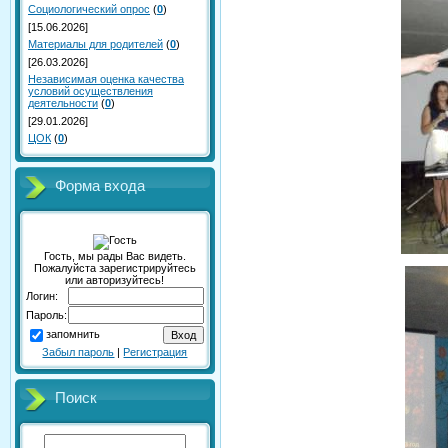
Социологический опрос
(
0
)
[15.06.2026]
Материалы для родителей
(
0
)
[26.03.2026]
Независимая оценка качества
условий осуществления
деятельности
(
0
)
[29.01.2026]
ЦОК
(
0
)
Форма входа
Гость, мы рады Вас видеть.
Пожалуйста зарегистрируйтесь
или авторизуйтесь!
Логин:
Пароль:
запомнить
Забыл пароль
|
Регистрация
Поиск