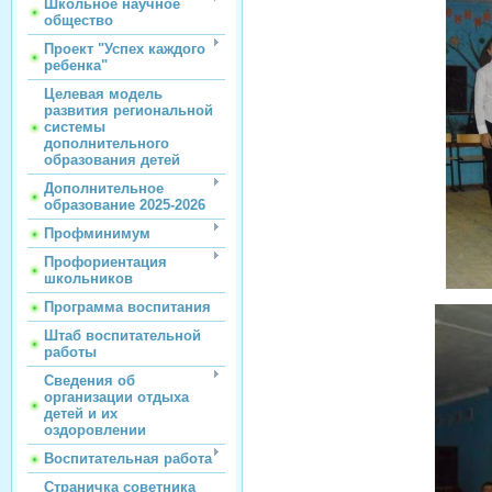
Школьное научное
общество
Проект "Успех каждого
ребенка"
Целевая модель
развития региональной
системы
дополнительного
образования детей
Дополнительное
образование 2025-2026
Профминимум
Профориентация
школьников
Программа воспитания
Штаб воспитательной
работы
Сведения об
организации отдыха
детей и их
оздоровлении
Воспитательная работа
Страничка советника