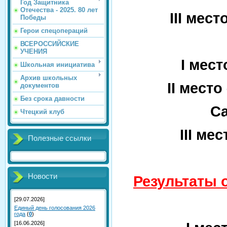
Год Защитника
Отечества - 2025. 80 лет
III
место
Победы
Герои спецопераций
ВСЕРОССИЙСКИЕ
УЧЕНИЯ
I
мест
Школьная инициатива
Архив школьных
II
место 
документов
Без срока давности
Са
Чтецкий клуб
III
мест
Полезные ссылки
Новости
Результаты 
[29.07.2026]
Единый день голосования 2026
года
(
0
)
[16.06.2026]