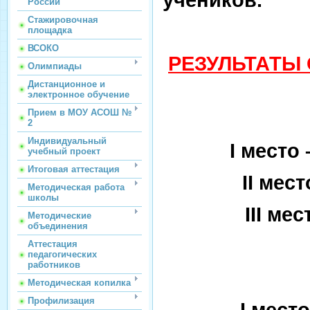
России
Стажировочная
площадка
ВСОКО
РЕЗУЛЬТАТ
Олимпиады
Дистанционное и
электронное обучение
Прием в МОУ АСОШ №
2
Индивидуальный
I
место 
учебный проект
Итоговая аттестация
II
место
Методическая работа
школы
III
мест
Методические
объединения
Бикс
Аттестация
педагогических
работников
Методическая копилка
Профилизация
I
место