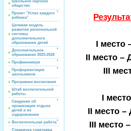
Школьное научное
общество
Проект "Успех каждого
Результ
ребенка"
Целевая модель
развития региональной
системы
дополнительного
I
место –
образования детей
Дополнительное
II
место – 
образование 2025-2026
Профминимум
III
мест
Профориентация
школьников
Программа воспитания
Штаб воспитательной
работы
I
место
Сведения об
организации отдыха
II
место – 
детей и их
оздоровлении
III
место –
Воспитательная работа
Страничка советника