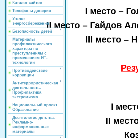
Каталог сайтов
I
место – Го
Телефоны доверия
Уголок
II
место – Гайдов Ал
энергосбережения
Безопасность детей
III
место – Н
Материалы
профилактического
характера по
преступлениям с
применением ИТ-
технологий
Рез
Противодействие
коррупции
Антитеррористическая
деятельность.
Профилактика
экстремизма
I
место
Национальный проект
Образование
Десятилетие детства.
II
место
Рекламно-
информационные
материалы
Ко