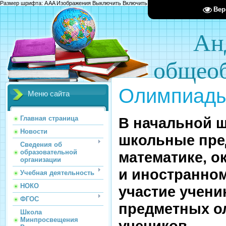
Размер шрифта:
A
A
A
Изображения
Выключить
Включить
Цвет сайта
Ц
Ц
Ц
Х
Вер
Ан
общеоб
Олимпиады
Меню сайта
В начальной ш
Главная страница
Новости
школьные пре
Сведения об
образовательной
математике, о
организации
и иностранном
Учебная деятельность
НОКО
участие учени
ФГОС
предметных о
Школа
Минпросвещения
учеников.