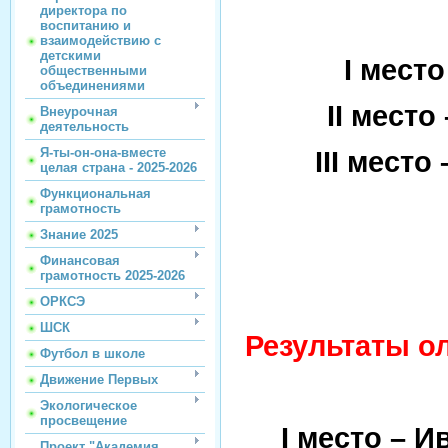
директора по
воспитанию и
взаимодействию с
детскими
I
место 
общественными
объединениями
II
место 
Внеурочная
деятельность
III
место 
Я-ты-он-она-вместе
целая страна - 2025-2026
Функциональная
грамотность
Знание 2025
Финансовая
грамотность 2025-2026
ОРКСЭ
ШСК
Результаты о
Футбол в школе
Движение Первых
Экологическое
просвещение
I
место – Ив
Проект "Академия