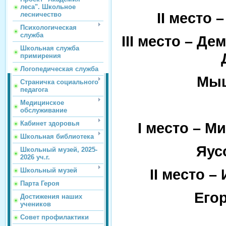
леса". Школьное
II
место –
лесничество
Психологическая
служба
III
место – Де
Школьная служба
примирения
Логопедическая служба
Мыш
Страничка социального
педагога
Медицинское
обслуживание
I
место – Ми
Кабинет здоровья
Школьная библиотека
Яус
Школьный музей, 2025-
2026 уч.г.
II
место – 
Школьный музей
Парта Героя
Егор
Достижения наших
учеников
Совет профилактики