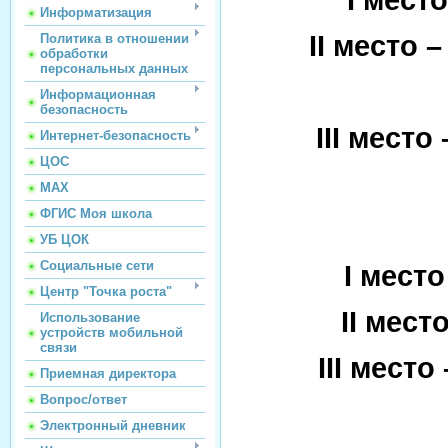
Информатизация
II
место –
Политика в отношении
обработки
персональных данных
Михайл
Информационная
безопасность
III
место 
Интернет-безопасность
ЦОС
Егоро
МАХ
ФГИС Моя школа
УБ ЦОК
Социальные сети
I
место 
Центр "Точка роста"
II
место
Использование
устройств мобильной
связи
III
место 
Приемная директора
Вопрос/ответ
Электронный дневник