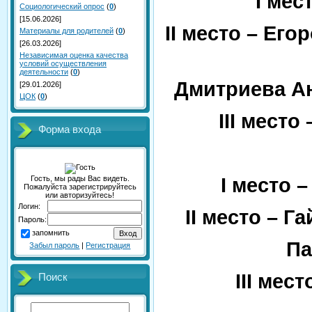
I
мест
Социологический опрос
(
0
)
[15.06.2026]
II
место – Егор
Материалы для родителей
(
0
)
[26.03.2026]
Независимая оценка качества
условий осуществления
деятельности
(
0
)
Дмитриева Ан
[29.01.2026]
ЦОК
(
0
)
III
место –
Форма входа
I
место –
Гость, мы рады Вас видеть.
Пожалуйста зарегистрируйтесь
или авторизуйтесь!
Логин:
II
место – Га
Пароль:
запомнить
Па
Забыл пароль
|
Регистрация
III
место
Поиск