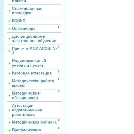
России
Стажировочная
площадка
ВСОКО
Олимпиады
Дистанционное и
электронное обучение
Прием в МОУ АСОШ №
2
Индивидуальный
учебный проект
Итоговая аттестация
Методическая работа
школы
Методические
объединения
Аттестация
педагогических
работников
Методическая копилка
Профилизация