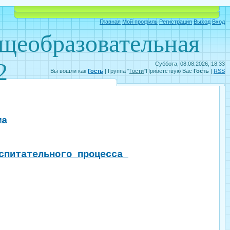
Объявления
Электронный дневник
Главная
Мой профиль
Регистрация
Выход
Вход
бщеобразовательная
2
Суббота, 08.08.2026, 18:33
Вы вошли как
Гость
|
Группа
"
Гости
"
Приветствую Вас
Гость
|
RSS
ма
оспитательного процесса