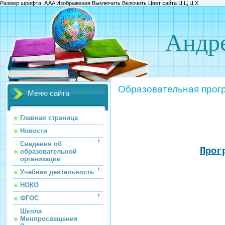
Размер шрифта:
A
A
A
Изображения
Выключить
Включить
Цвет сайта
Ц
Ц
Ц
Х
Андре
Образовательная прогр
Меню сайта
Главная страница
Новости
Сведения об
Прог
образовательной
организации
Учебная деятельность
НОКО
ФГОС
Школа
Минпросвещения