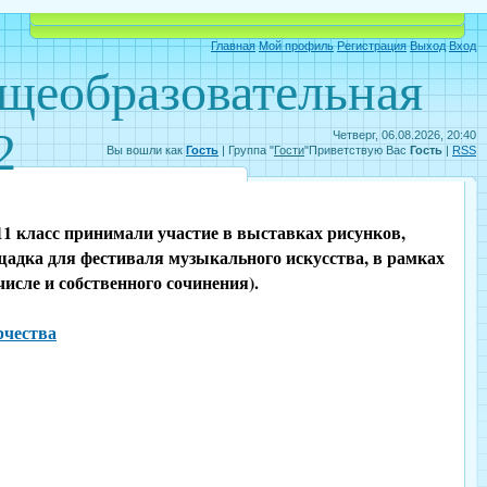
Объявления
Электронный дневник
Главная
Мой профиль
Регистрация
Выход
Вход
бщеобразовательная
2
Четверг, 06.08.2026, 20:40
Вы вошли как
Гость
|
Группа
"
Гости
"
Приветствую Вас
Гость
|
RSS
1 класс принимали участие в выставках рисунков,
щадка для фестиваля музыкального искусства, в рамках
исле и собственного сочинения).
рчества