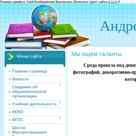
Размер шрифта:
A
A
A
Изображения
Выключить
Включить
Цвет сайта
Ц
Ц
Ц
Х
Андре
Мы ищем таланты
Меню сайта
Среда прошла под деви
фотографий, декоративно-пр
Главная страница
кото
Новости
Сведения об
образовательной
организации
Учебная деятельность
НОКО
ФГОС
Школа
Минпросвещения