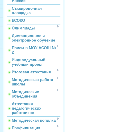
России
Стажировочная
площадка
ВСОКО
Олимпиады
Дистанционное и
электронное обучение
Прием в МОУ АСОШ №
2
Индивидуальный
учебный проект
Итоговая аттестация
Методическая работа
школы
Методические
объединения
Аттестация
педагогических
работников
Методическая копилка
Профилизация