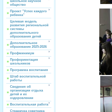
Школьное научное
общество
Проект "Успех каждого
ребенка"
Целевая модель
развития региональной
системы
дополнительного
образования детей
Дополнительное
образование 2025-2026
Профминимум
Профориентация
школьников
Программа воспитания
Штаб воспитательной
работы
Сведения об
организации отдыха
детей и их
оздоровлении
Воспитательная работа
Страничка советника