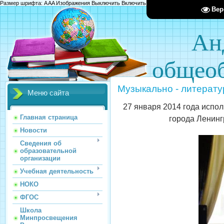
Размер шрифта:
A
A
A
Изображения
Выключить
Включить
Цвет сайта
Ц
Ц
Ц
Х
Вер
Ан
общеоб
Музыкально - литерату
Меню сайта
27 января 2014 года испо
Главная страница
города Ленинг
Новости
Сведения об
образовательной
организации
Учебная деятельность
НОКО
ФГОС
Школа
Минпросвещения