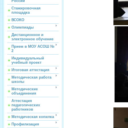
России
Стажировочная
площадка
ВСОКО
Олимпиады
Дистанционное и
электронное обучение
Прием в МОУ АСОШ №
2
Индивидуальный
учебный проект
Итоговая аттестация
Методическая работа
школы
Методические
объединения
Аттестация
педагогических
работников
Методическая копилка
Профилизация