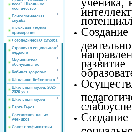
ученика, 
леса". Школьное
интелле
лесничество
Психологическая
потенциал
служба
Создание 
Школьная служба
примирения
Логопедическая служба
деятельн
Страничка социального
направл
педагога
развити
Медицинское
обслуживание
образоват
Кабинет здоровья
Осущес
Школьная библиотека
Школьный музей, 2025-
2026 уч.г.
педаго
Школьный музей
слабоусп
Парта Героя
Создани
Достижения наших
учеников
социаль
Совет профилактики