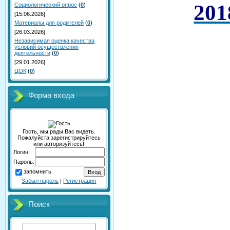
201
Социологический опрос
(
0
)
[15.06.2026]
Материалы для родителей
(
0
)
[26.03.2026]
Независимая оценка качества
условий осуществления
деятельности
(
0
)
[29.01.2026]
ЦОК
(
0
)
Форма входа
Гость, мы рады Вас видеть.
Пожалуйста зарегистрируйтесь
или авторизуйтесь!
Логин:
Пароль:
запомнить
Забыл пароль
|
Регистрация
Поиск