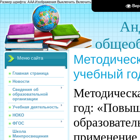
Размер шрифта:
A
A
A
Изображения
Выключить
Включить
Цвет сайта
Ц
Ц
Ц
Х
Вер
Ан
общеоб
Методическ
Меню сайта
учебный го
Главная страница
Новости
Методическа
Сведения об
образовательной
организации
год: «Повы
Учебная деятельность
НОКО
образовател
ФГОС
Школа
применение 
Минпросвещения