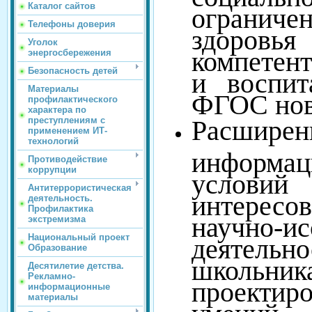
Каталог сайтов
ограни
Телефоны доверия
здоровь
Уголок
компетент
энергосбережения
Безопасность детей
и воспит
Материалы
ФГОС нов
профилактического
характера по
Расшире
преступлениям с
применением ИТ-
технологий
информац
Противодействие
коррупции
условий
Антитеррористическая
интересо
деятельность.
Профилактика
научно-ис
экстремизма
Национальный проект
деятел
Образование
школьни
Десятилетие детства.
Рекламно-
проектир
информационные
материалы
умений.