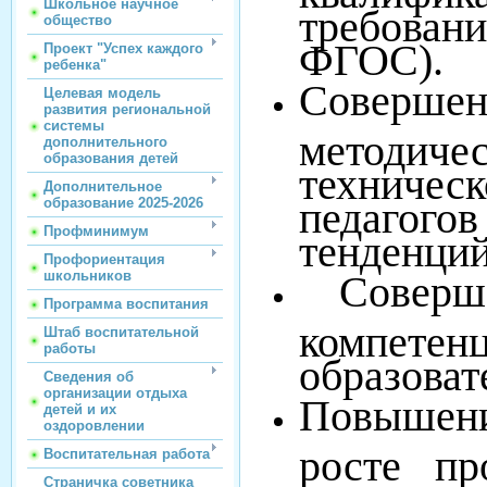
Школьное научное
требовани
общество
ФГОС).
Проект "Успех каждого
ребенка"
Соверш
Целевая модель
развития региональной
системы
методич
дополнительного
образования детей
техниче
Дополнительное
педагог
образование 2025-2026
Профминимум
тенденций
Профориентация
Совершен
школьников
Программа воспитания
компет
Штаб воспитательной
работы
образоват
Сведения об
организации отдыха
Повышен
детей и их
оздоровлении
росте пр
Воспитательная работа
Страничка советника