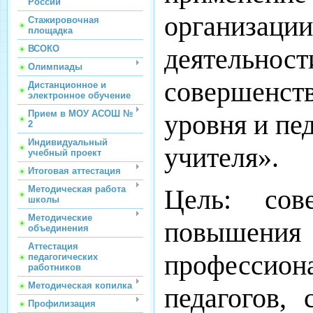
России
организации
Стажировочная
площадка
деятельност
ВСОКО
Олимпиады
совершенст
Дистанционное и
электронное обучение
Прием в МОУ АСОШ №
уровня и пе
2
Индивидуальный
учителя».
учебный проект
Итоговая аттестация
Цель: сов
Методическая работа
школы
Методические
повышен
объединения
Аттестация
профессио
педагогических
работников
Методическая копилка
педагогов,
Профилизация