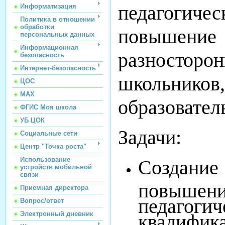
педагогич
Информатизация
Политика в отношении
обработки
повышение
персональных данных
Информационная
разностор
безопасность
Интернет-безопасность
школьник
ЦОС
МАХ
образовател
ФГИС Моя школа
УБ ЦОК
Задачи:
Социальные сети
Центр "Точка роста"
Использование
Создание
устройств мобильной
связи
повышени
Приемная директора
педагог
Вопрос/ответ
Электронный дневник
квалифик