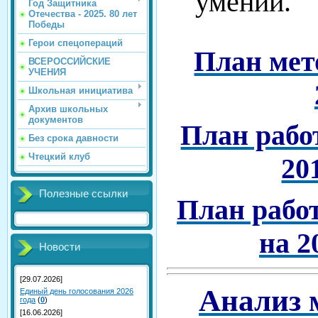
Год Защитника
Отечества - 2025. 80 лет
Победы
Герои спецопераций
План мет
ВСЕРОССИЙСКИЕ
УЧЕНИЯ
Школьная инициатива
Архив школьных
документов
План рабо
Без срока давности
Чтецкий клуб
20
Полезные ссылки
План рабо
на 2
Новости
[29.07.2026]
Анализ 
Единый день голосования 2026
года
(
0
)
[16.06.2026]