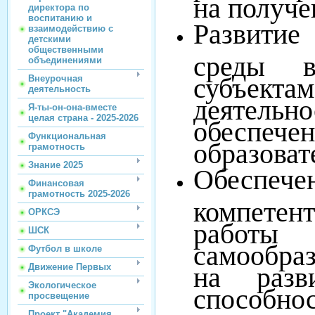
на получе
директора по
воспитанию и
Развитие
взаимодействию с
детскими
общественными
среды в
объединениями
субъек
Внеурочная
деятельность
деятель
Я-ты-он-она-вместе
целая страна - 2025-2026
обеспе
Функциональная
образоват
грамотность
Знание 2025
Обеспече
Финансовая
грамотность 2025-2026
компетент
ОРКСЭ
работы
ШСК
самообра
Футбол в школе
на разв
Движение Первых
Экологическое
способно
просвещение
Проект "Академия