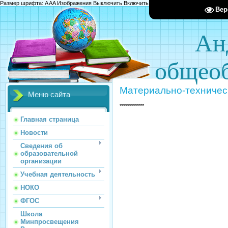
Размер шрифта:
A
A
A
Изображения
Выключить
Включить
Цвет сайта
Ц
Ц
Ц
Х
Вер
Ан
общеоб
Материально-техничес
Меню сайта
************
Главная страница
Новости
Сведения об
образовательной
организации
Учебная деятельность
НОКО
ФГОС
Школа
Минпросвещения