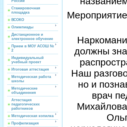
название
России
Стажировочная
Мероприятие
площадка
ВСОКО
Олимпиады
Дистанционное и
Наркомания
электронное обучение
Прием в МОУ АСОШ №
должны знат
2
Индивидуальный
распростр
учебный проект
Итоговая аттестация
Наш разгово
Методическая работа
школы
но и позна
Методические
врач пе
объединения
Аттестация
Михайлова
педагогических
работников
Ольг
Методическая копилка
Профилизация