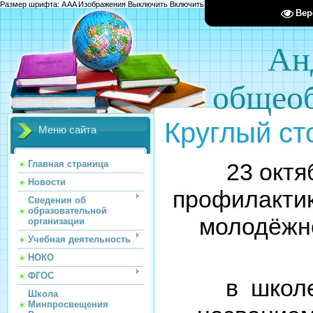
Размер шрифта:
A
A
A
Изображения
Выключить
Включить
Цвет сайта
Ц
Ц
Ц
Х
Вер
Ан
общеоб
Круглый ст
Меню сайта
23 октя
Главная страница
Новости
профилактик
Сведения об
образовательной
молодёжн
организации
Учебная деятельность
НОКО
ФГОС
в школ
Школа
Минпросвещения