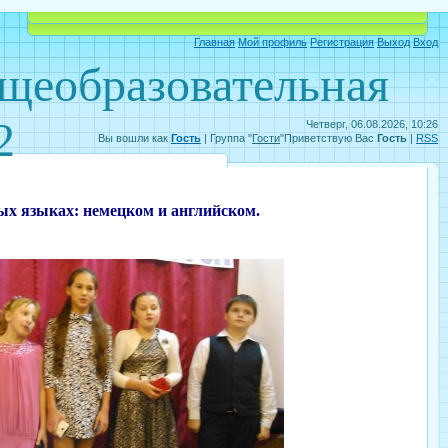
Объявления
Электронный дневник
Главная
Мой профиль
Регистрация
Выход
Вход
бщеобразовательная
2
Четверг, 06.08.2026, 10:26
Вы вошли как
Гость
|
Группа
"
Гости
"
Приветствую Вас
Гость
|
RSS
ных языках: немецком и английском.