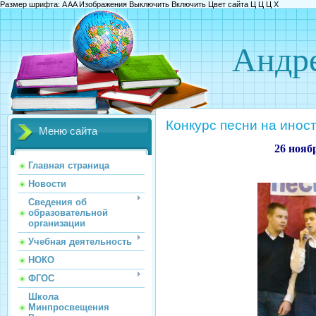
Размер шрифта:
A
A
A
Изображения
Выключить
Включить
Цвет сайта
Ц
Ц
Ц
Х
Андре
Конкурс песни на инос
Меню сайта
26 нояб
Главная страница
Новости
Сведения об
образовательной
организации
Учебная деятельность
НОКО
ФГОС
Школа
Минпросвещения