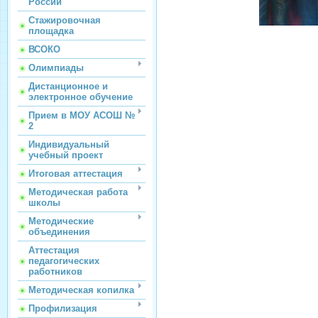
России
Стажировочная
площадка
ВСОКО
Олимпиады
Дистанционное и
электронное обучение
Прием в МОУ АСОШ №
2
Индивидуальный
учебный проект
Итоговая аттестация
Методическая работа
школы
Методические
объединения
Аттестация
педагогических
работников
Методическая копилка
Профилизация