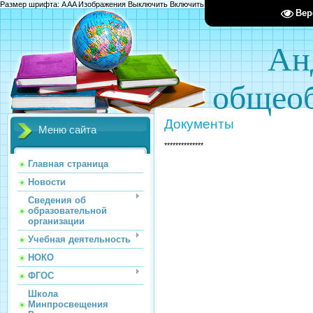
Размер шрифта:
A
A
A
Изображения
Выключить
Включить
Цвет сайта
Ц
Ц
Ц
Х
Вер
Ан
общеоб
Документы
Меню сайта
**************
Главная страница
Новости
Сведения об
образовательной
организации
Учебная деятельность
НОКО
ФГОС
Школа
Минпросвещения