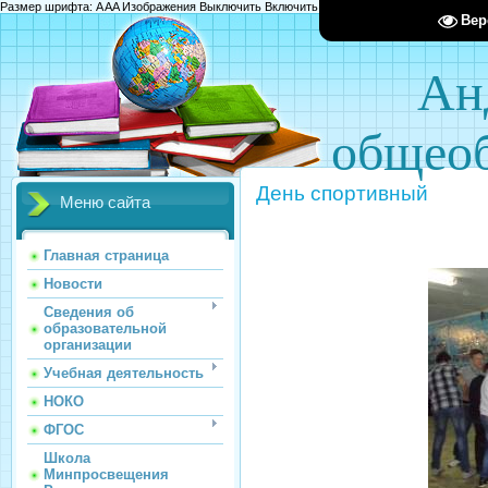
Размер шрифта:
A
A
A
Изображения
Выключить
Включить
Цвет сайта
Ц
Ц
Ц
Х
Вер
Ан
общеоб
День спортивный
Меню сайта
Главная страница
Новости
Сведения об
образовательной
организации
Учебная деятельность
НОКО
ФГОС
Школа
Минпросвещения