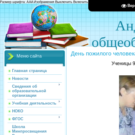
Размер шрифта:
A
A
A
Изображения
Выключить
Включить
Цвет сайта
Ц
Ц
Ц
Х
Вер
Ан
общеоб
День пожилого человек
Меню сайта
Ученицы 9
Главная страница
Новости
Сведения об
образовательной
организации
Учебная деятельность
НОКО
ФГОС
Школа
Минпросвещения