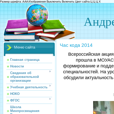
Размер шрифта:
A
A
A
Изображения
Выключить
Включить
Цвет сайта
Ц
Ц
Ц
Х
Андре
Час кода 2014
Меню сайта
Всероссийская акция
прошла в МОУАСО
Главная страница
формирование и поддер
Новости
специальностей. На ур
Сведения об
образовательной
обсудили актуальность
организации
Учебная деятельность
НОКО
ФГОС
Школа
Минпросвещения