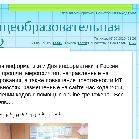
Объявления
Электронный дневник
Главная
Мой профиль
Регистрация
Выход
Вход
бщеобразовательная
2
Пятница, 07.08.2026, 01:26
Вы вошли как
Гость
|
Группа
"
Гости
"
Приветствую Вас
Гость
|
RSS
ия информатики и Дня информатики в России
и прошли мероприятия, направленные на
рования, а также повышение престижности ИТ-
ьностях, размещенные на сайте Час кода 2014,
лении кодов с помощью on-line тренажера. Все
икат.
а
б
а,б
а,б
а,б
, 8
, 9
, 10
, 11
.