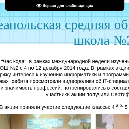
Версия для слабовидящих
апольская средняя о
школа №
 “Час кода” в рамках международной недели изучен
Ш №2 с 4 по 12 декабря 2014 года. В рамках акци
жку интереса к изучению информатики и программи
оках ребята просмотрели видеоролики об IT-специал
 и значимость профессий, потренировались в состав
участники акции получили Сертиф
а,б,
В акции приняли участие следующие классы: 4
5