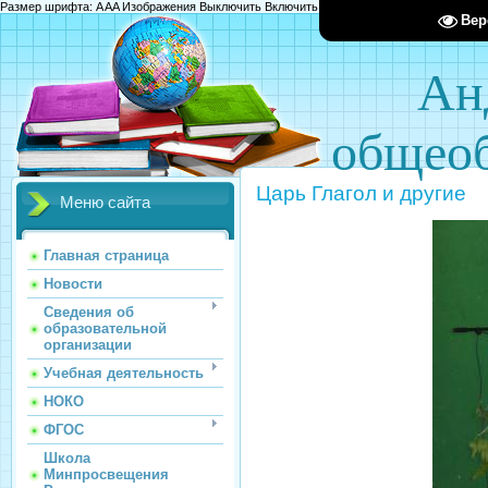
Размер шрифта:
A
A
A
Изображения
Выключить
Включить
Цвет сайта
Ц
Ц
Ц
Х
Вер
Ан
общеоб
Царь Глагол и другие
Меню сайта
Главная страница
Новости
Сведения об
образовательной
организации
Учебная деятельность
НОКО
ФГОС
Школа
Минпросвещения