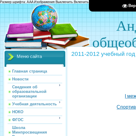
Размер шрифта:
A
A
A
Изображения
Выключить
Включить
Цвет сайта
Ц
Ц
Ц
Х
Вер
Ан
общеоб
2011-2012 учебный год
Меню сайта
Главная страница
Новости
Сведения об
образовательной
I ме
организации
Учебная деятельность
Спортив
НОКО
ФГОС
Школа
Минпросвещения